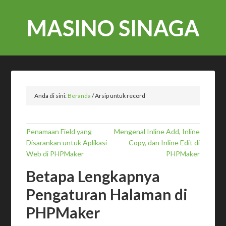
MASINO SINAGA
Anda di sini:
Beranda
/
Arsip untuk record
Penamaan Field yang
Mengenal Inline Add, Inline
Disarankan untuk Aplikasi
Copy, dan Inline Edit di
Web di PHPMaker
PHPMaker
Betapa Lengkapnya
Pengaturan Halaman di
PHPMaker