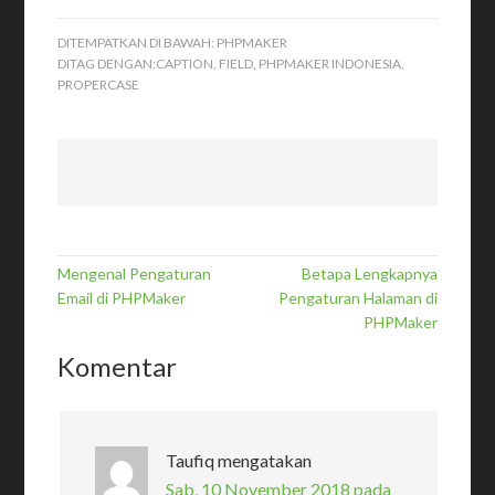
DITEMPATKAN DI BAWAH:
PHPMAKER
DITAG DENGAN:
CAPTION
,
FIELD
,
PHPMAKER INDONESIA
,
PROPERCASE
Mengenal Pengaturan
Betapa Lengkapnya
Email di PHPMaker
Pengaturan Halaman di
PHPMaker
Komentar
Taufiq
mengatakan
Sab, 10 November 2018 pada