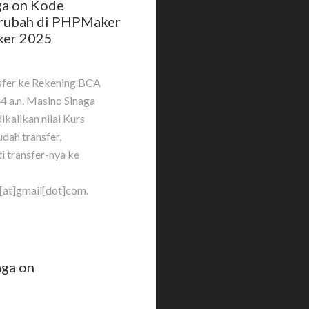
ga
on
Kode
erubah di PHPMaker
ker 2025
nsfer ke Rekening BCA
 a.n. Masino Sinaga
kalikan nilai Kurs
sudah transfer,
i transfer-nya ke
[at]gmail[dot]com.
aga
on