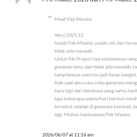
Maaf Pak Masino
Versi 2025.12
Sudah Pak Masino, sudah cek dari brow
tidak ada masalah.
Untuk file Project nya sebelumnya sampa
gunakan terus dan tidak ada masalah, ta
tampilannya oversize jadi besar banget
Nah saat aku coba coba generate mengg
baru tapi dari database yang sama, hasi
tapi beberapa waktu/hari berikut masi
tersebut setelah di generate kembali, t
lagi. Mohon bantuannya Pak Masino
2026/06/07 at 11:16 am