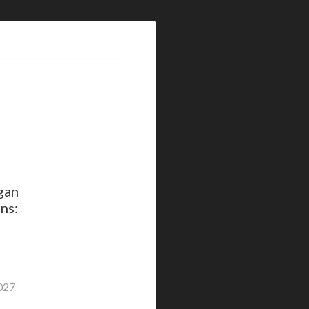
gan
ns:
027