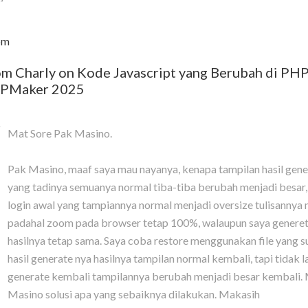
pm
om
Charly
on
Kode Javascript yang Berubah di PH
PMaker 2025
Mat Sore Pak Masino.
Pak Masino, maaf saya mau nayanya, kenapa tampilan hasil gen
yang tadinya semuanya normal tiba-tiba berubah menjadi besa
login awal yang tampiannya normal menjadi oversize tulisannya m
padahal zoom pada browser tetap 100%, walaupun saya generete 
hasilnya tetap sama. Saya coba restore menggunakan file yang 
hasil generate nya hasilnya tampilan normal kembali, tapi tidak l
generate kembali tampilannya berubah menjadi besar kembali
Masino solusi apa yang sebaiknya dilakukan. Makasih