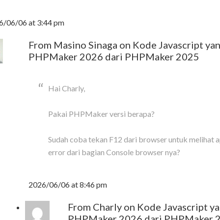
6/06/06 at 3:44 pm
From
Masino Sinaga
on
Kode Javascript ya
PHPMaker 2026 dari PHPMaker 2025
Hai Charly,
Pakai PHPMaker versi berapa?
Sudah coba tekan F12 dari browser untuk melihat 
error dari bagian Console browser nya?
2026/06/06 at 8:46 pm
From
Charly
on
Kode Javascript y
PHPMaker 2026 dari PHPMaker 