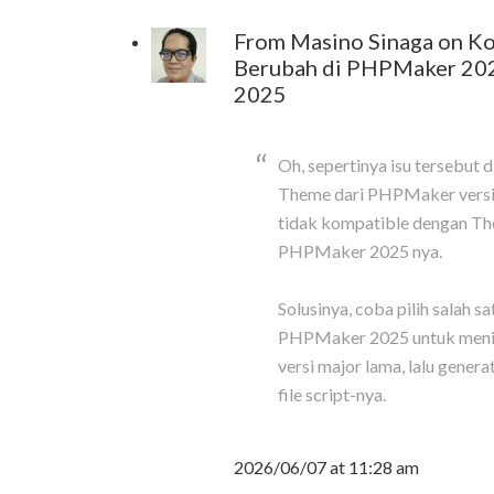
From
Masino Sinaga
on
Ko
Berubah di PHPMaker 20
2025
Oh, sepertinya isu tersebut
Theme dari PHPMaker versi
tidak kompatible dengan T
PHPMaker 2025 nya.
Solusinya, coba pilih salah s
PHPMaker 2025 untuk meni
versi major lama, lalu genera
file script-nya.
2026/06/07 at 11:28 am