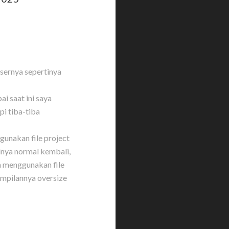
sernya sepertinya
i saat ini saya
pi tiba-tiba
.
unakan file project
lnya normal kembali,
h menggunakan file
ampilannya oversize