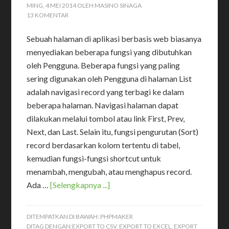
MING, 4 MEI 2014
OLEH
MASINO SINAGA
13 KOMENTAR
Sebuah halaman di aplikasi berbasis web biasanya
menyediakan beberapa fungsi yang dibutuhkan
oleh Pengguna. Beberapa fungsi yang paling
sering digunakan oleh Pengguna di halaman List
adalah navigasi record yang terbagi ke dalam
beberapa halaman. Navigasi halaman dapat
dilakukan melalui tombol atau link First, Prev,
Next, dan Last. Selain itu, fungsi pengurutan (Sort)
record berdasarkan kolom tertentu di tabel,
kemudian fungsi-fungsi shortcut untuk
menambah, mengubah, atau menghapus record.
Ada …
[Selengkapnya ...]
DITEMPATKAN DI BAWAH:
PHPMAKER
DITAG DENGAN:
EXPORT TO CSV
,
EXPORT TO EXCEL
,
EXPORT