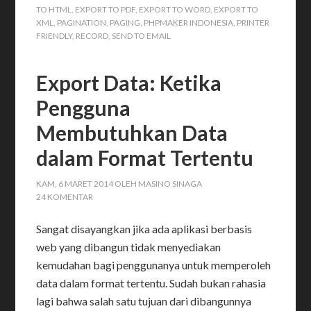
TO HTML
,
EXPORT TO PDF
,
EXPORT TO WORD
,
EXPORT TO
XML
,
PAGINATION
,
PAGING
,
PHPMAKER INDONESIA
,
PRINTER
FRIENDLY
,
RECORD
,
SEND TO EMAIL
Export Data: Ketika
Pengguna
Membutuhkan Data
dalam Format Tertentu
KAM, 6 MARET 2014
OLEH
MASINO SINAGA
24 KOMENTAR
Sangat disayangkan jika ada aplikasi berbasis
web yang dibangun tidak menyediakan
kemudahan bagi penggunanya untuk memperoleh
data dalam format tertentu. Sudah bukan rahasia
lagi bahwa salah satu tujuan dari dibangunnya