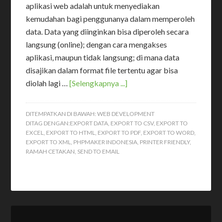
aplikasi web adalah untuk menyediakan
kemudahan bagi penggunanya dalam memperoleh
data. Data yang diinginkan bisa diperoleh secara
langsung (online); dengan cara mengakses
aplikasi, maupun tidak langsung; di mana data
disajikan dalam format file tertentu agar bisa
diolah lagi …
[Selengkapnya ...]
DITEMPATKAN DI BAWAH:
WEB DEVELOPMENT
DITAG DENGAN:
EXPORT DATA
,
EXPORT TO CSV
,
EXPORT TO
EXCEL
,
EXPORT TO HTML
,
EXPORT TO PDF
,
EXPORT TO WORD
,
EXPORT TO XML
,
PHPMAKER INDONESIA
,
PRINTER FRIENDLY
,
RAMAH CETAKAN
,
SEND TO EMAIL