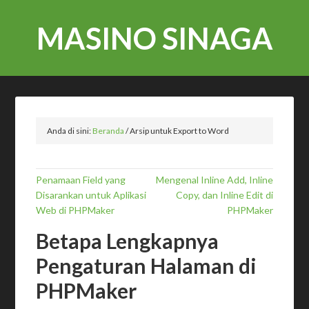
MASINO SINAGA
Anda di sini:
Beranda
/
Arsip untuk Export to Word
Penamaan Field yang
Mengenal Inline Add, Inline
Disarankan untuk Aplikasi
Copy, dan Inline Edit di
Web di PHPMaker
PHPMaker
Betapa Lengkapnya
Pengaturan Halaman di
PHPMaker