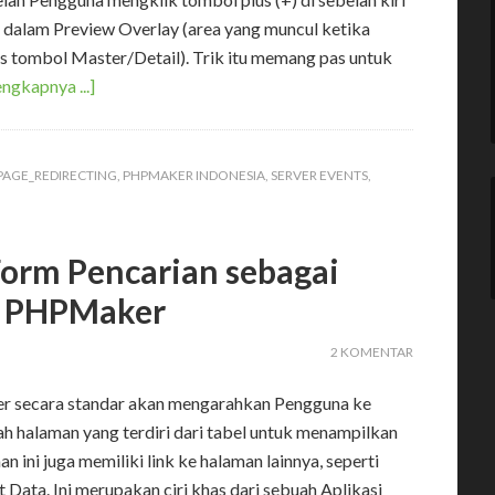
i dalam Preview Overlay (area yang muncul ketika
 tombol Master/Detail). Trik itu memang pas untuk
engkapnya ...]
PAGE_REDIRECTING
,
PHPMAKER INDONESIA
,
SERVER EVENTS
,
rm Pencarian sebagai
i PHPMaker
2 KOMENTAR
er secara standar akan mengarahkan Pengguna ke
ah halaman yang terdiri dari tabel untuk menampilkan
 ini juga memiliki link ke halaman lainnya, seperti
t Data. Ini merupakan ciri khas dari sebuah Aplikasi