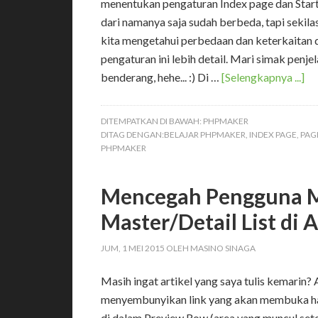
menentukan pengaturan Index page dan Start
dari namanya saja sudah berbeda, tapi sekilas
kita mengetahui perbedaan dan keterkaitan 
pengaturan ini lebih detail. Mari simak penjel
benderang, hehe... :) Di …
[Selengkapnya ...]
DITEMPATKAN DI BAWAH:
PHPMAKER
DITAG DENGAN:
BELAJAR PHPMAKER
,
INDEX PAGE
,
PAG
PHPMAKER
Mencegah Pengguna 
Master/Detail List di
JUM, 1 MEI 2015
OLEH
MASINO SINAGA
Masih ingat artikel yang saya tulis kemarin?
menyembunyikan link yang akan membuka hala
di dalam Preview Row (area yang muncul sete