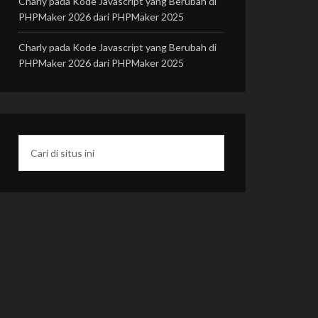
Charly
pada
Kode Javascript yang Berubah di
PHPMaker 2026 dari PHPMaker 2025
Charly
pada
Kode Javascript yang Berubah di
PHPMaker 2026 dari PHPMaker 2025