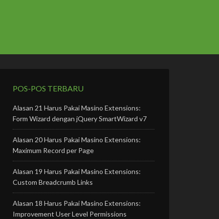
POS-POS TERBARU
Alasan 21 Harus Pakai Masino Extensions:
Form Wizard dengan jQuery SmartWizard v7
Alasan 20 Harus Pakai Masino Extensions:
Maximum Record per Page
Alasan 19 Harus Pakai Masino Extensions:
Custom Breadcrumb Links
Alasan 18 Harus Pakai Masino Extensions:
Improvement User Level Permissions