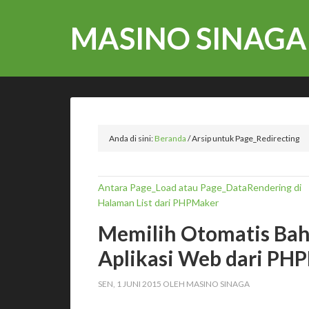
MASINO SINAGA
Anda di sini:
Beranda
/
Arsip untuk Page_Redirecting
Antara Page_Load atau Page_DataRendering di
Halaman List dari PHPMaker
Memilih Otomatis Bah
Aplikasi Web dari PH
SEN, 1 JUNI 2015
OLEH
MASINO SINAGA