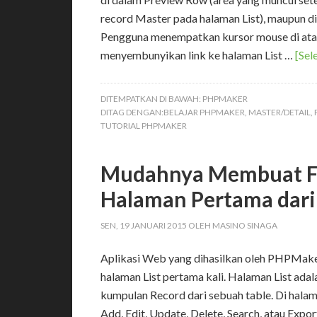
record Master pada halaman List), maupun d
Pengguna menempatkan kursor mouse di atas
menyembunyikan link ke halaman List …
[Sel
DITEMPATKAN DI BAWAH:
PHPMAKER
DITAG DENGAN:
BELAJAR PHPMAKER
,
MASTER/DETAIL
,
TUTORIAL PHPMAKER
Mudahnya Membuat Fo
Halaman Pertama dar
SEN, 19 JANUARI 2015
OLEH
MASINO SINAGA
Aplikasi Web yang dihasilkan oleh PHPMak
halaman List pertama kali. Halaman List adal
kumpulan Record dari sebuah table. Di halaman
Add, Edit, Update, Delete, Search, atau Expor