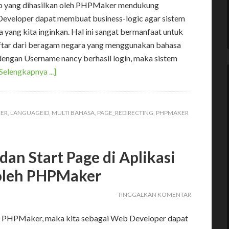
Web yang dihasilkan oleh PHPMaker mendukung
Developer dapat membuat business-logic agar sistem
yang kita inginkan. Hal ini sangat bermanfaat untuk
ftar dari beragam negara yang menggunakan bahasa
engan Username nancy berhasil login, maka sistem
Selengkapnya ...]
KER
,
LANGUAGEID
,
MULTI BAHASA
,
PAGE_REDIRECTING
,
PHPMAKER
an Start Page di Aplikasi
oleh PHPMaker
TINGGALKAN KOMENTAR
i PHPMaker, maka kita sebagai Web Developer dapat