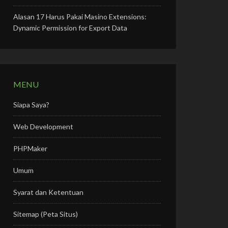
Alasan 17 Harus Pakai Masino Extensions:
Dynamic Permission for Export Data
MENU
Siapa Saya?
Web Development
PHPMaker
Umum
Syarat dan Ketentuan
Sitemap (Peta Situs)