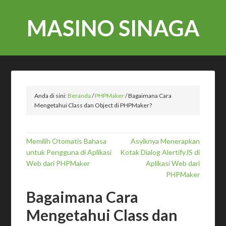
MASINO SINAGA
Anda di sini:
Beranda
/
PHPMaker
/
Bagaimana Cara
Mengetahui Class dan Object di PHPMaker?
Memilih Otomatis Bahasa
Asyiknya Menerapkan
untuk Pengguna di Aplikasi
Kotak Dialog AlertifyJS di
Web dari PHPMaker
Aplikasi Web dari
PHPMaker
Bagaimana Cara
Mengetahui Class dan