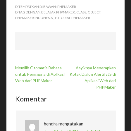
DITEMPATKAN DI BAWAH:
PHPMAKER
DITAG DENGAN:
BELAJAR PHPMAKER
,
CLASS
,
OBJECT
,
PHPMAKER INDONESIA
,
TUTORIAL PHPMAKER
Memilih Otomatis Bahasa
Asyiknya Menerapkan
untuk Pengguna di Aplikasi
Kotak Dialog AlertifyJS di
Web dari PHPMaker
Aplikasi Web dari
PHPMaker
Komentar
hendra
mengatakan