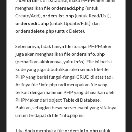
Table
orders
di Database, maka PHPMaker akan
menghasilkan file
ordersadd.php
(untuk
Create/Add),
orderslist.php
(untuk Read/List),
ordersedit.php
(untuk Update/Edit), dan
ordersdelete.php
(untuk Delete).
Sebenarnya, tidak hanya file itu saja. PHPMaker
juga akan menghasilkan file
ordersinfo.php
(perhatikan akhirannya, yaitu
info
). File ini berisi
kode yang juga dibutuhkan oleh semua file-file
PHP yang berisi fungsi-fungsi CRUD di atas tadi.
Artinya file *info.php tadi merupakan file yang
terkait dengan halaman PHP yang dihasilkan oleh
PHPMaker dari object Table di Database.
Bahkan, sebagian besar server event yang sifatnya
umum terdapat di file *info.php ini.
Jika Anda membuka file
ordersinfo.php
untuk