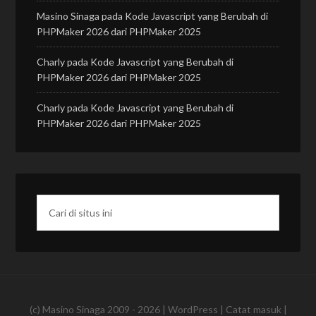
Masino Sinaga
pada
Kode Javascript yang Berubah di
PHPMaker 2026 dari PHPMaker 2025
Charly
pada
Kode Javascript yang Berubah di
PHPMaker 2026 dari PHPMaker 2025
Charly
pada
Kode Javascript yang Berubah di
PHPMaker 2026 dari PHPMaker 2025
(c)
Masino Sinaga
2009 - 2026 |
WordPress
|
Catat masuk
|