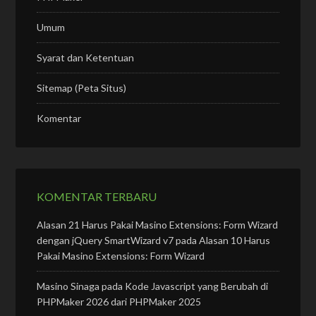
Umum
Syarat dan Ketentuan
Sitemap (Peta Situs)
Komentar
KOMENTAR TERBARU
Alasan 21 Harus Pakai Masino Extensions: Form Wizard
dengan jQuery SmartWizard v7
pada
Alasan 10 Harus
Pakai Masino Extensions: Form Wizard
Masino Sinaga
pada
Kode Javascript yang Berubah di
PHPMaker 2026 dari PHPMaker 2025