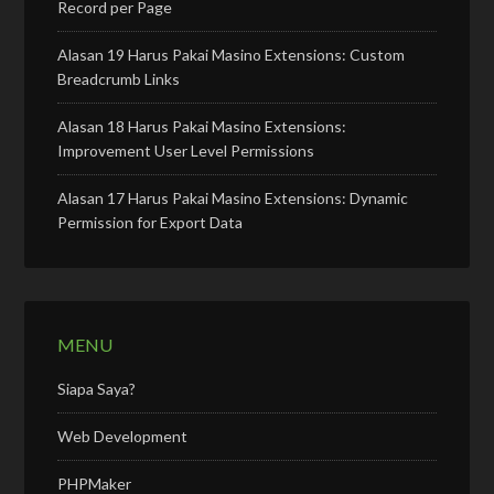
Record per Page
Alasan 19 Harus Pakai Masino Extensions: Custom
Breadcrumb Links
Alasan 18 Harus Pakai Masino Extensions:
Improvement User Level Permissions
Alasan 17 Harus Pakai Masino Extensions: Dynamic
Permission for Export Data
MENU
Siapa Saya?
Web Development
PHPMaker