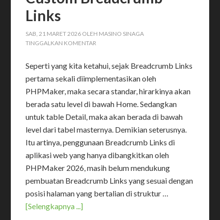
Links
SAB, 21 MARET 2026
OLEH
MASINO SINAGA
TINGGALKAN KOMENTAR
Seperti yang kita ketahui, sejak Breadcrumb Links
pertama sekali diimplementasikan oleh
PHPMaker, maka secara standar, hirarkinya akan
berada satu level di bawah Home. Sedangkan
untuk table Detail, maka akan berada di bawah
level dari tabel masternya. Demikian seterusnya.
Itu artinya, penggunaan Breadcrumb Links di
aplikasi web yang hanya dibangkitkan oleh
PHPMaker 2026, masih belum mendukung
pembuatan Breadcrumb Links yang sesuai dengan
posisi halaman yang bertalian di struktur …
[Selengkapnya ...]