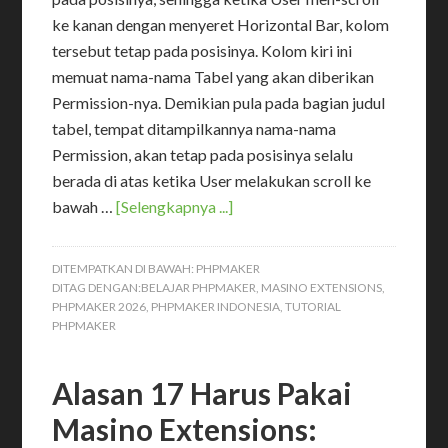
ke kanan dengan menyeret Horizontal Bar, kolom
tersebut tetap pada posisinya. Kolom kiri ini
memuat nama-nama Tabel yang akan diberikan
Permission-nya. Demikian pula pada bagian judul
tabel, tempat ditampilkannya nama-nama
Permission, akan tetap pada posisinya selalu
berada di atas ketika User melakukan scroll ke
bawah …
[Selengkapnya ...]
DITEMPATKAN DI BAWAH:
PHPMAKER
DITAG DENGAN:
BELAJAR PHPMAKER
,
MASINO EXTENSIONS
,
PHPMAKER 2026
,
PHPMAKER INDONESIA
,
TUTORIAL
PHPMAKER
Alasan 17 Harus Pakai
Masino Extensions: