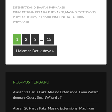
DITEMPATKAN DI BAWAH:
PHPMAKER
DITAG DENGAN:
BELAJAR PHPMAKER
,
MASINO EXTENSIONS
,
PHPMAKER 2026
,
PHPMAKER INDONESIA
,
TUTORIAL
PHPMAKER
1
2
3
…
15
Halaman Berikutnya »
POS-POS TERBARU
Alasan 21 Harus Pakai Masino Extensions: Form Wizard
dengan jQuery SmartWizard v7
Alasan 20 Harus Pakai Masino Extensions: Maximum