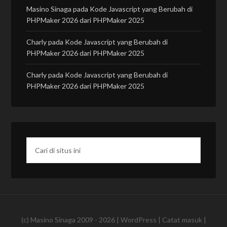
Masino Sinaga
pada
Kode Javascript yang Berubah di
PHPMaker 2026 dari PHPMaker 2025
Charly
pada
Kode Javascript yang Berubah di
PHPMaker 2026 dari PHPMaker 2025
Charly
pada
Kode Javascript yang Berubah di
PHPMaker 2026 dari PHPMaker 2025
(c)
Masino Sinaga
2009 - 2026 |
WordPress
|
Catat masuk
|