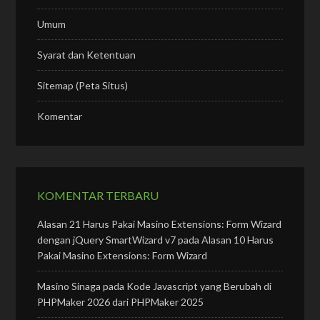
Umum
Syarat dan Ketentuan
Sitemap (Peta Situs)
Komentar
KOMENTAR TERBARU
Alasan 21 Harus Pakai Masino Extensions: Form Wizard
dengan jQuery SmartWizard v7
pada
Alasan 10 Harus
Pakai Masino Extensions: Form Wizard
Masino Sinaga
pada
Kode Javascript yang Berubah di
PHPMaker 2026 dari PHPMaker 2025