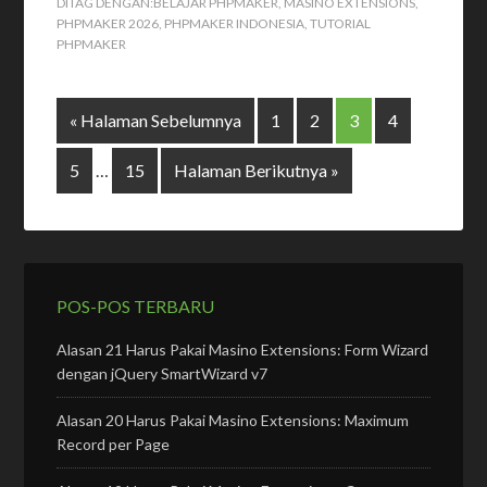
DITAG DENGAN:
BELAJAR PHPMAKER
,
MASINO EXTENSIONS
,
PHPMAKER 2026
,
PHPMAKER INDONESIA
,
TUTORIAL
PHPMAKER
« Halaman Sebelumnya
1
2
3
4
5
…
15
Halaman Berikutnya »
POS-POS TERBARU
Alasan 21 Harus Pakai Masino Extensions: Form Wizard
dengan jQuery SmartWizard v7
Alasan 20 Harus Pakai Masino Extensions: Maximum
Record per Page