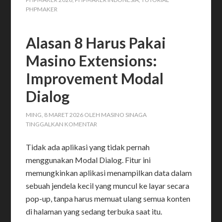
PHPMAKER
Alasan 8 Harus Pakai
Masino Extensions:
Improvement Modal
Dialog
MING, 8 MARET 2026
OLEH
MASINO SINAGA
TINGGALKAN KOMENTAR
Tidak ada aplikasi yang tidak pernah
menggunakan Modal Dialog. Fitur ini
memungkinkan aplikasi menampilkan data dalam
sebuah jendela kecil yang muncul ke layar secara
pop-up, tanpa harus memuat ulang semua konten
di halaman yang sedang terbuka saat itu.