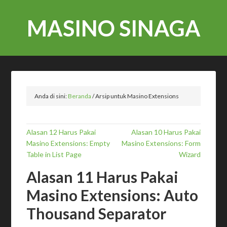
MASINO SINAGA
Anda di sini:
Beranda
/
Arsip untuk Masino Extensions
Alasan 12 Harus Pakai
Alasan 10 Harus Pakai
Masino Extensions: Empty
Masino Extensions: Form
Table in List Page
Wizard
Alasan 11 Harus Pakai
Masino Extensions: Auto
Thousand Separator