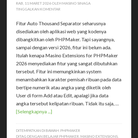
RAB, 11 MARET 2026
OLEH
MASINO SINAGA
TINGGALKAN KOMENTAR
Fitur Auto Thousand Separator seharusnya
disediakan oleh aplikasi web yang kodenya
dibangkitkan oleh PHPMaker. Tapi sayangnya,
sampai dengan versi 2026, fitur ini belum ada.
Itulah kenapa Masino Extensions for PHPMaker
2026 menyediakan fitur yang sangat dibutuhkan
tersebut. Fitur ini memungkinkan system
menambahkan karakter pemisah ribuan pada data
bertipe numerik atau angka yang diketik oleh
User di form Add atau Edit, apalagi jika data
angka tersebut kelipatan ribuan. Tidak itu saja, …
[Selengkapnya ...]
DITEMPATKAN DI BAWAH:
PHPMAKER
DITAG DENGAN:
BELAJAR PHPMAKER
,
MASINO EXTENSIONS
,