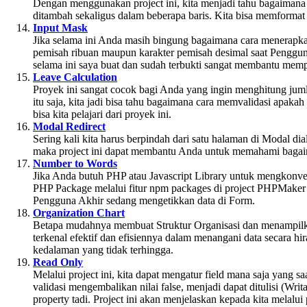
Dengan menggunakan project ini, kita menjadi tahu bagaimana
ditambah sekaligus dalam beberapa baris. Kita bisa memformat 
Input Mask
Jika selama ini Anda masih bingung bagaimana cara menerap
pemisah ribuan maupun karakter pemisah desimal saat Pengguna
selama ini saya buat dan sudah terbukti sangat membantu me
Leave Calculation
Proyek ini sangat cocok bagi Anda yang ingin menghitung juml
itu saja, kita jadi bisa tahu bagaimana cara memvalidasi apak
bisa kita pelajari dari proyek ini.
Modal Redirect
Sering kali kita harus berpindah dari satu halaman di Modal di
maka project ini dapat membantu Anda untuk memahami bagaima
Number to Words
Jika Anda butuh PHP atau Javascript Library untuk mengkonve
PHP Package melalui fitur npm packages di project PHPMaker
Pengguna Akhir sedang mengetikkan data di Form.
Organization Chart
Betapa mudahnya membuat Struktur Organisasi dan menampil
terkenal efektif dan efisiennya dalam menangani data secara hi
kedalaman yang tidak terhingga.
Read Only
Melalui project ini, kita dapat mengatur field mana saja yang 
validasi mengembalikan nilai false, menjadi dapat ditulisi (W
property tadi. Project ini akan menjelaskan kepada kita mel