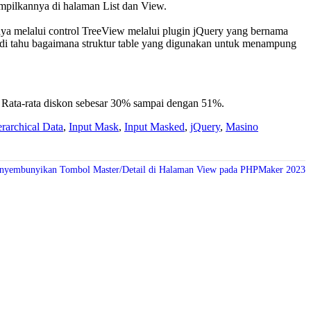
ampilkannya di halaman List dan View.
ya melalui control TreeView melalui plugin jQuery yang bernama
adi tahu bagaimana struktur table yang digunakan untuk menampung
i. Rata-rata diskon sebesar 30% sampai dengan 51%.
rarchical Data
,
Input Mask
,
Input Masked
,
jQuery
,
Masino
yembunyikan Tombol Master/Detail di Halaman View pada PHPMaker 2023