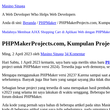
Masino Sinaga
A Web Developer Who Helps Web Developers
Anda di sini:
Beranda
/
PHPMaker
/
PHPMakerProjects.com, Kumpul
Mudahnya Membuat AJAX Shopping Cart di Aplikasi Web dengan PHPMake
PHPMakerProjects.com, Kumpulan Proje
Ming, 2 April 2023
oleh
Masino Sinaga
34 Komentar
Hari Sabtu, 1 April 2023 kemarin, saya baru saja merilis situs baru
PH
project untuk PHPMaker versi 2024). Tersedia juga web demonya, sehi
Mengapa menggunakan PHPMaker versi 2023? Karena sampai saat artikel i
sebelumnya. Banyak juga fitur baru yang sangat sayang jika tidak di
Sebagian besar project yang tersedia di sana merupakan hasil pembaha
v2023 yang selama ini saya lakukan di waktu senggang. Beberapa ber
forum diskusi PHPMaker.
Ada kode yang pernah saya bahas di beberapa artikel pada situs Ma
kode di beberapa artikel yang saya tulis sebelumnya, pada umumnya 