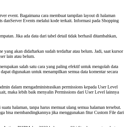
rver event. Bagaimana cara membuat tampilan layout di halaman
s danServer Events melalui kode terkait. Informasi pada Shopping
tan. Jika ada data dari tabel detail tidak berhasil ditambahkan,
e yang akan didaftarkan sudah terdaftar atau belum. Jadi, saat kursor
er lain atau belum.
merupakan salah satu cara yang paling efektif untuk mengolah data
ng dapat digunakan untuk menampilkan semua data komentar secara
r admin dalam mengadministrasikan permissions kepada User Level
kait, maka lebih baik menyalin Permissions dari User Level lainnya
di suatu halaman, tanpa harus memuat ulang semua halaman tersebut.
 juga bisa membandingkannya jika menggunakan fitur Custom File dari