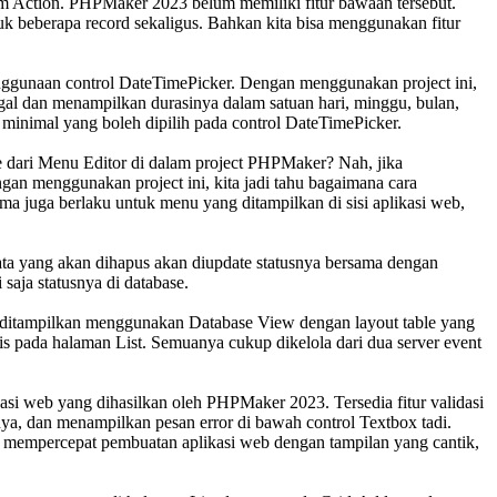
om Action. PHPMaker 2023 belum memiliki fitur bawaan tersebut.
uk beberapa record sekaligus. Bahkan kita bisa menggunakan fitur
enggunaan control DateTimePicker. Dengan menggunakan project ini,
nggal dan menampilkan durasinya dalam satuan hari, minggu, bulan,
 minimal yang boleh dipilih pada control DateTimePicker.
 dari Menu Editor di dalam project PHPMaker? Nah, jika
ngan menggunakan project ini, kita jadi tahu bagaimana cara
a juga berlaku untuk menu yang ditampilkan di sisi aplikasi web,
ta yang akan dihapus akan diupdate statusnya bersama dengan
 saja statusnya di database.
nya ditampilkan menggunakan Database View dengan layout table yang
ris pada halaman List. Semuanya cukup dikelola dari dua server event
kasi web yang dihasilkan oleh PHPMaker 2023. Tersedia fitur validasi
ya, dan menampilkan pesan error di bawah control Textbox tadi.
n mempercepat pembuatan aplikasi web dengan tampilan yang cantik,