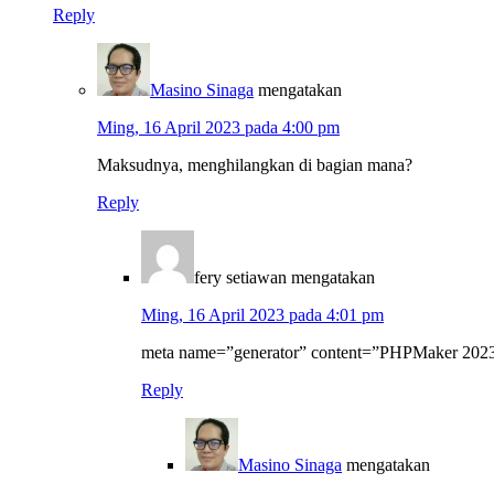
Reply
Masino Sinaga
mengatakan
Ming, 16 April 2023 pada 4:00 pm
Maksudnya, menghilangkan di bagian mana?
Reply
fery setiawan
mengatakan
Ming, 16 April 2023 pada 4:01 pm
meta name=”generator” content=”PHPMaker 2023
Reply
Masino Sinaga
mengatakan