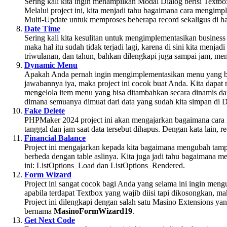
Sering kali kita ingin menampilkan Modal Dialog berisi Text
Melalui project ini, kita menjadi tahu bagaimana cara mengimp
Multi-Update untuk memproses beberapa record sekaligus di ha
Date Time
Sering kali kita kesulitan untuk mengimplementasikan busines
maka hal itu sudah tidak terjadi lagi, karena di sini kita men
triwulanan, dan tahun, bahkan dilengkapi juga sampai jam, men
Dynamic Menu
Apakah Anda pernah ingin mengimplementasikan menu yang ber
jawabannya iya, maka project ini cocok buat Anda. Kita dapat 
mengelola item menu yang bisa ditambahkan secara dinamis dar
dimana semuanya dimuat dari data yang sudah kita simpan di D
Fake Delete
PHPMaker 2024 project ini akan mengajarkan bagaimana car
tanggal dan jam saat data tersebut dihapus. Dengan kata lain, re
Financial Balance
Project ini mengajarkan kepada kita bagaimana mengubah tampi
berbeda dengan table aslinya. Kita juga jadi tahu bagaimana me
ini: ListOptions_Load dan ListOptions_Rendered.
Form Wizard
Project ini sangat cocok bagi Anda yang selama ini ingin men
apabila terdapat Textbox yang wajib diisi tapi dikosongkan, 
Project ini dilengkapi dengan salah satu Masino Extensions y
bernama
MasinoFormWizard19
.
Get Next Code