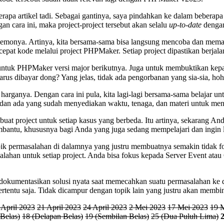
erapa artikel tadi. Sebagai gantinya, saya pindahkan ke dalam beberap
n cara ini, maka project-project tersebut akan selalu
up-to-date
dengan
emonya. Artinya, kita bersama-sama bisa langsung mencoba dan memast
cepat kode melalui project PHPMaker. Setiap project dipastikan berjala
 untuk PHPMaker versi major berikutnya. Juga untuk membuktikan kepad
harus dibayar dong? Yang jelas, tidak ada pengorbanan yang sia-sia, 
harganya. Dengan cara ini pula, kita lagi-lagi bersama-sama belajar unt
n ada yang sudah menyediakan waktu, tenaga, dan materi untuk menye
uat project untuk setiap kasus yang berbeda. Itu artinya, sekarang An
embantu, khususnya bagi Anda yang juga sedang mempelajari dan ingin 
permasalahan di dalamnya yang justru membuatnya semakin tidak foku
alahan untuk setiap project. Anda bisa fokus kepada Server Event ata
ndokumentasikan solusi nyata saat memecahkan suatu permasalahan ke dal
ertentu saja. Tidak dicampur dengan topik lain yang justru akan memb
 April 2023
21 April 2023
24 April 2023
2 Mei 2023
17 Mei 2023
19 
 Belas)
18 (Delapan Belas)
19 (Sembilan Belas)
25 (Dua Puluh Lima)