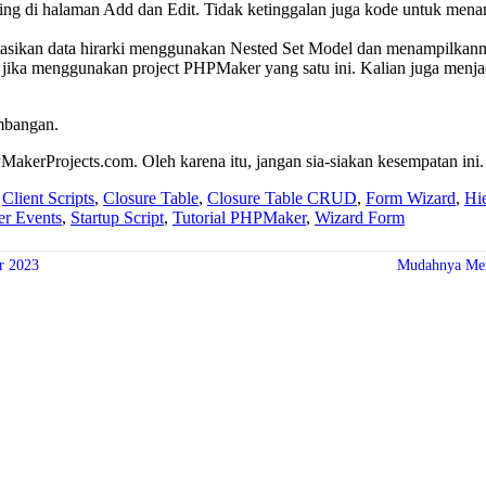
ating di halaman Add dan Edit. Tidak ketinggalan juga kode untuk men
tasikan data hirarki menggunakan Nested Set Model dan menampilkann
ya jika menggunakan project PHPMaker yang satu ini. Kalian juga menj
embangan.
PMakerProjects.com. Oleh karena itu, jangan sia-siakan kesempatan in
,
Client Scripts
,
Closure Table
,
Closure Table CRUD
,
Form Wizard
,
Hie
er Events
,
Startup Script
,
Tutorial PHPMaker
,
Wizard Form
r 2023
Mudahnya Men