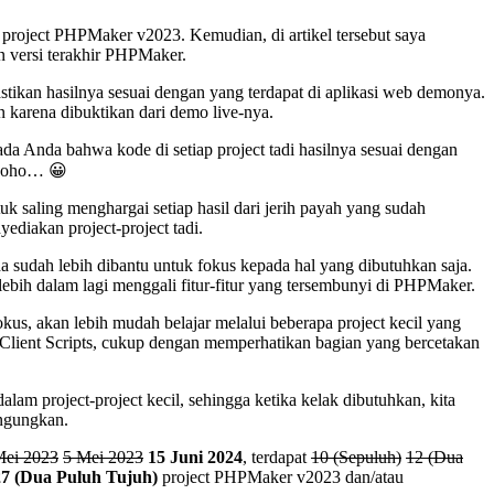
a project PHPMaker v2023. Kemudian, di artikel tersebut saya
 versi terakhir PHPMaker.
ikan hasilnya sesuai dengan yang terdapat di aplikasi web demonya.
n karena dibuktikan dari demo live-nya.
a Anda bahwa kode di setiap project tadi hasilnya sesuai dengan
hohoho… 😀
uk saling menghargai setiap hasil dari jerih payah yang sudah
diakan project-project tadi.
da sudah lebih dibantu untuk fokus kepada hal yang dibutuhkan saja.
lebih dalam lagi menggali fitur-fitur yang tersembunyi di PHPMaker.
s, akan lebih mudah belajar melalui beberapa project kecil yang
u Client Scripts, cukup dengan memperhatikan bagian yang bercetakan
am project-project kecil, sehingga ketika kelak dibutuhkan, kita
ingungkan.
Mei 2023
5 Mei 2023
15 Juni 2024
, terdapat
10 (Sepuluh)
12 (Dua
27 (Dua Puluh Tujuh)
project PHPMaker v2023 dan/atau