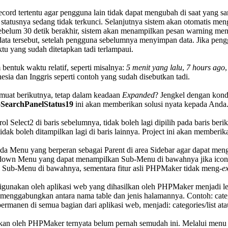
cord tertentu agar pengguna lain tidak dapat mengubah di saat yang 
tatusnya sedang tidak terkunci. Selanjutnya sistem akan otomatis mengu
ebelum 30 detik berakhir, sistem akan menampilkan pesan warning m
ta tersebut, setelah pengguna sebelumnya menyimpan data. Jika peng
 yang sudah ditetapkan tadi terlampaui.
entuk waktu relatif, seperti misalnya:
5 menit yang lalu
,
7 hours ago
sia dan Inggris seperti contoh yang sudah disebutkan tadi.
imuat berikutnya, tetap dalam keadaan
Expanded
? Jengkel dengan kondi
SearchPanelStatus19
ini akan memberikan solusi nyata kepada Anda
rol Select2 di baris sebelumnya, tidak boleh lagi dipilih pada baris b
idak boleh ditampilkan lagi di baris lainnya. Project ini akan memberi
enu yang berperan sebagai Parent di area Sidebar agar dapat mengg
opdown Menu yang dapat menampilkan Sub-Menu di bawahnya jika icon 
Sub-Menu di bawahnya, sementara fitur asli PHPMaker tidak meng-
e
unakan oleh aplikasi web yang dihasilkan oleh PHPMaker menjadi lebi
ini menggabungkan antara nama table dan jenis halamannya. Contoh: cate
manen di semua bagian dari aplikasi web, menjadi: categories/list ata
kan oleh PHPMaker ternyata belum pernah semudah ini. Melalui menu T