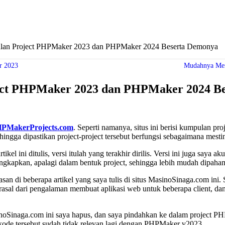
an Project PHPMaker 2023 dan PHPMaker 2024 Beserta Demonya
r 2023
Mudahnya Men
ct PHPMaker 2023 dan PHPMaker 2024 Be
PMakerProjects.com
. Seperti namanya, situs ini berisi kumpulan p
ngga dipastikan project-project tersebut berfungsi sebagaimana mesti
ni ditulis, versi itulah yang terakhir dirilis. Versi ini juga saya ak
ungkapkan, apalagi dalam bentuk project, sehingga lebih mudah dipaham
san di beberapa artikel yang saya tulis di situs MasinoSinaga.com ini.
asal dari pengalaman membuat aplikasi web untuk beberapa client, dan
sinoSinaga.com ini saya hapus, dan saya pindahkan ke dalam project
kode tersebut sudah tidak relevan lagi dengan PHPMaker v2023.