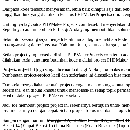
Daripada kode tersebut menyesatkan, lebih baik dihapus saja dari beb
tinggalkan link yang diarahkan ke situs PHPMakerProjects.com. Denga
Untungnya lagi, situs PHPMakerProjects.com tersebut menyertakan d
Sepertinya cara ini lebih efektif bagi Anda yang membutuhkan solusi 
Selain itu, sekarang saya menjadi lebih mudah lagi memelihara kode
masing-masing demo live-nya. Nah, untuk itu, tentu ada harga yang 
Setiap project yang tersedia di situs PHPMakerProjects.com tentu ada 
dilakukan. Ada yang membutuhkan kode melalui project PHPMaker, da
Project-project ini juga sangat bermanfaat bagi Anda yang malas memb
Pembuatan project-project kecil dan sederhana ini dipastikan bisa m
Daripada menyediakan sebuah project dengan menampung semua topik 
sederhana, dan dibuat khusus untuk mensolusikan setiap topik permas
tebal di dalam project PHPMaker tersebut.
Jadi, ide membuat project-project ini sebenarnya bertujuan untuk me
bisa mencarinya dengan cepat. Setiap project fokus membahas topik t
Sampai dengan hari ini,
Minggu, 2 April 2023
Sabtu, 8 April 2023
11
Belas)
14 (Empat Belas)
15 (Lima Belas)
16 (Enam Belas)
17 (Tujuh