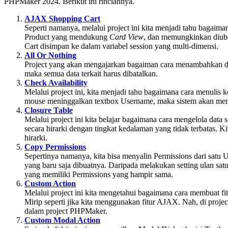
PHPMaker 2024. Berikut ini rinciannya.
AJAX Shopping Cart
Seperti namanya, melalui project ini kita menjadi tahu baga
Product yang mendukung
Card View
, dan memungkinkan diu
Cart disimpan ke dalam variabel session yang multi-dimensi.
All Or Nothing
Project yang akan mengajarkan bagaiman cara menambahkan data 
maka semua data terkait harus dibatalkan.
Check Availability
Melalui project ini, kita menjadi tahu bagaimana cara menulis k
mouse meninggalkan textbox Username, maka sistem akan memer
Closure Table
Melalui project ini kita belajar bagaimana cara mengelola dat
secara hirarki dengan tingkat kedalaman yang tidak terbatas.
hirarki.
Copy Permissions
Sepertinya namanya, kita bisa menyalin Permissions dari satu
yang baru saja dibuatnya. Daripada melakukan setting ulan satu
yang memiliki Permissions yang hampir sama.
Custom Action
Melalui project ini kita mengetahui bagaimana cara membuat fi
Mirip seperti jika kita menggunakan fitur AJAX. Nah, di proj
dalam project PHPMaker.
Custom Modal Action