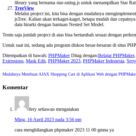
library yang bernama star-rating.js untuk menampilkan Star R
TreeView
Melalui project ini, kita bisa dengan mudahnya mengimplemen
jsTree. Kalian akan terkaget-kaget, betapa mudah dan cepatn
data hirarki dengan bantuan Nested Set Model.
Tentu saja jumlah project di atas bisa bertambah sesuai dengan perk
Untuk saat ini, sedang ada program diskon besar-besaran di situs PH
Ditempatkan di bawah:
PHPMaker
Ditag dengan:
Belajar PHPMaker
Extensions
,
Mask Edit
,
PHPMaker 2023
,
PHPMaker Indonesia
,
Serv
Mudahnya Membuat AJAX Shopping Cart di Aplikasi Web dengan PHPMake
Komentar
fery setiawan
mengatakan
Ming, 16 April 2023 pada 3:56 pm
cara menghilangkan phpmaker 2023 11 00 gmna ya