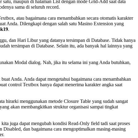
er satu, maupun di halaman List dengan mode Grid-Add saat data
odenya sama di seluruh record.
extbox, atau bagaimana cara menambahkan secara otomatis karakter
buat Anda. Dilengkapi dengan salah satu Masino Extension yang
sk19
.
ggu, dan Hari Libur yang datanya tersimpan di Database. Tidak hanya
udah tersimpan di Database. Selain itu, ada banyak hal lainnya yang
ggunakan Modal dialog. Nah, jika itu selama ini yang Anda butuhkan,
ocok buat Anda. Anda dapat mengetahui bagaimana cara menambahkan
at control Textbox hanya dapat menerima karakter angka saat
data hirarki menggunakan metode Closure Table yang sudah sangat
 yang akan membangkitkan struktur organisasi sampai tingkat
, kita juga dapat mengubah kondisi Read-Only field tadi saat proses
ly dan Disabled, dan bagaimana cara mengoptimalkan masing-masing
er.