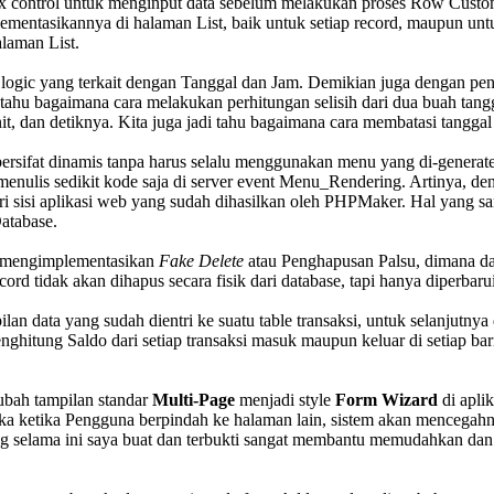
box control untuk menginput data sebelum melakukan proses Row Cust
lementasikannya di halaman List, baik untuk setiap record, maupun unt
laman List.
s logic yang terkait dengan Tanggal dan Jam. Demikian juga dengan p
jadi tahu bagaimana cara melakukan perhitungan selisih dari dua buah ta
it, dan detiknya. Kita juga jadi tahu bagaimana cara membatasi tanggal
sifat dinamis tanpa harus selalu menggunakan menu yang di-generate
menulis sedikit kode saja di server event Menu_Rendering. Artinya, de
i sisi aplikasi web yang sudah dihasilkan oleh PHPMaker. Hal yang sam
atabase.
a mengimplementasikan
Fake Delete
atau Penghapusan Palsu, dimana da
cord tidak akan dihapus secara fisik dari database, tapi hanya diperbarui
lan data yang sudah dientri ke suatu table transaksi, untuk selanjut
nghitung Saldo dari setiap transaksi masuk maupun keluar di setiap ba
gubah tampilan standar
Multi-Page
menjadi style
Form Wizard
di apli
maka ketika Pengguna berpindah ke halaman lain, sistem akan mencegahn
ang selama ini saya buat dan terbukti sangat membantu memudahkan da