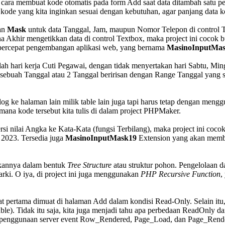
 cara membuat kode otomatis pada form Add saat data ditambah satu p
kode yang kita inginkan sesuai dengan kebutuhan, agar panjang data k
kan
Mask
untuk data Tanggal, Jam, maupun Nomor Telepon di control T
 Akhir mengetikkan data di control Textbox, maka project ini cocok 
mpercepat pengembangan aplikasi web, yang bernama
MasinoInputMa
ah hari kerja Cuti Pegawai, dengan tidak menyertakan hari Sabtu, Min
ah sebuah Tanggal atau 2 Tanggal beririsan dengan Range Tanggal yang s
alog ke halaman lain milik table lain juga tapi harus tetap dengan men
na kode tersebut kita tulis di dalam project PHPMaker.
rsi nilai Angka ke Kata-Kata (fungsi Terbilang), maka project ini c
 2023. Tersedia juga
MasinoInputMask19
Extension yang akan membu
kannya dalam bentuk
Tree Structure
atau struktur pohon. Pengelolaan 
rarki. O iya, di project ini juga menggunakan
PHP Recursive Function
,
saat pertama dimuat di halaman Add dalam kondisi Read-Only. Selain itu
ritable). Tidak itu saja, kita juga menjadi tahu apa perbedaan ReadOn
alui penggunaan server event Row_Rendered, Page_Load, dan Page_Rend