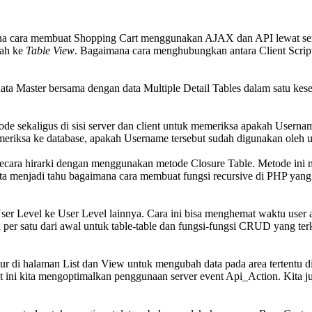
imana cara membuat Shopping Cart menggunakan AJAX dan API lewat se
bah ke
Table View
. Bagaimana cara menghubungkan antara Client Script
Master bersama dengan data Multiple Detail Tables dalam satu kesempa
ode sekaligus di sisi server dan client untuk memeriksa apakah Usernam
iksa ke database, apakah Username tersebut sudah digunakan oleh us
a secara hirarki dengan menggunakan metode Closure Table. Metode ini 
 Kita menjadi tahu bagaimana cara membuat fungsi recursive di PHP ya
 User Level ke User Level lainnya. Cara ini bisa menghemat waktu use
 per satu dari awal untuk table-table dan fungsi-fungsi CRUD yang ter
tur di halaman List dan View untuk mengubah data pada area tertentu 
ect ini kita mengoptimalkan penggunaan server event Api_Action. Kita