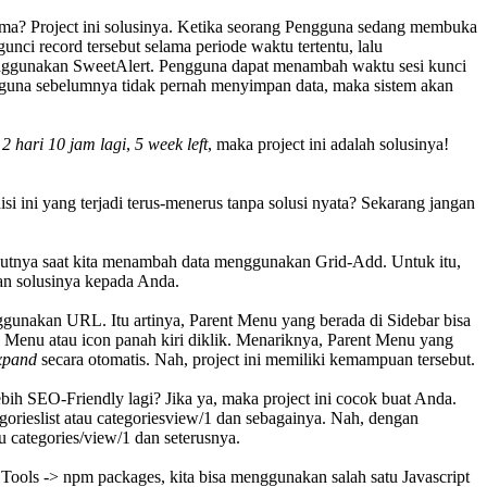
sama? Project ini solusinya. Ketika seorang Pengguna sedang membuka
nci record tersebut selama periode waktu tertentu, lalu
enggunakan SweetAlert. Pengguna dapat menambah waktu sesi kunci
guna sebelumnya tidak pernah menyimpan data, maka sistem akan
,
2 hari 10 jam lagi
,
5 week left
, maka project ini adalah solusinya!
si ini yang terjadi terus-menerus tanpa solusi nyata? Sekarang jangan
.
erikutnya saat kita menambah data menggunakan Grid-Add. Untuk itu,
kan solusinya kepada Anda.
unakan URL. Itu artinya, Parent Menu yang berada di Sidebar bisa
Menu atau icon panah kiri diklik. Menariknya, Parent Menu yang
xpand
secara otomatis. Nah, project ini memiliki kemampuan tersebut.
h SEO-Friendly lagi? Jika ya, maka project ini cocok buat Anda.
gorieslist atau categoriesview/1 dan sebagainya. Nah, dengan
u categories/view/1 dan seterusnya.
ools -> npm packages, kita bisa menggunakan salah satu Javascript