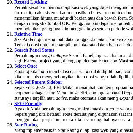
Record Locking
Pernah kesulitan membuat aplikasi web yang dapat mengunci re
form edit, maka sistem akan memastikan bahwa record tersebut s
menampilkan hitung mundur di bagian atas dan bawah form. S
dengan mengklik tombol OK. Pengguna lain dapat mengubah da
membolehkan pengguna lain mengubahnya setelah periode waktu
Relative Time
Jika Anda ingin mengubah data Tanggal dan/atau Jam ke dalam b
Tersedia opsi untuk menampilkan kata-kata dalam bahasa Indone
Search Panel Status
Pernah ingin meng-
Collapse
Search Panel, tapi saat halaman d
lagi! Karena project yang dilengkapi dengan Extension
Masino
Select Once
Kadang kita ingin membatasi data yang sudah dipilih pada cont
kita harus bisa menyembunyikan item opsi yang sudah dipilih, t
Selected Parent Sidebar
Sejak versi 2023.13, PHPMaker menambahkan kemampuan pada M
berperan sebagai Item Menu itu sendiri, dan juga sebagai Dr
statusnya terpilih atau
active
, maka otomatis akan meng-
expand
SEO Friendly
Apakah Anda pernah ingin mengimplementasikan route yang dig
Seperti yang kita ketahui, route default yang digunakan saat 
menggunakan project ini, maka kita bisa mengubahnya secara per
Star Rating
Mengimplementasikan Star Rating di aplikasi web yang dihasil