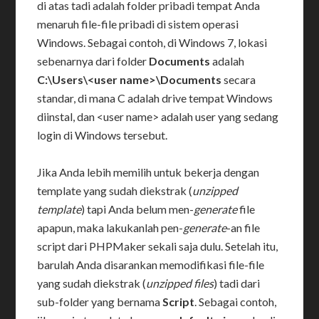
di atas tadi adalah folder pribadi tempat Anda
menaruh file-file pribadi di sistem operasi
Windows. Sebagai contoh, di Windows 7, lokasi
sebenarnya dari folder
Documents
adalah
C:\Users\<user name>\Documents
secara
standar, di mana C adalah drive tempat Windows
diinstal, dan <user name> adalah user yang sedang
login di Windows tersebut.
Jika Anda lebih memilih untuk bekerja dengan
template yang sudah diekstrak (
unzipped
template
) tapi Anda belum men-
generate
file
apapun, maka lakukanlah pen-
generate
-an file
script dari PHPMaker sekali saja dulu. Setelah itu,
barulah Anda disarankan memodifikasi file-file
yang sudah diekstrak (
unzipped files
) tadi dari
sub-folder yang bernama
Script
. Sebagai contoh,