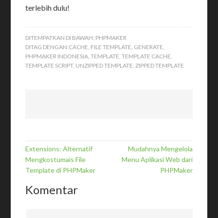
terlebih dulu!
DITEMPATKAN DI BAWAH:
PHPMAKER
DITAG DENGAN:
CACHE
,
FILE TEMPLATE
,
GENERATE
,
PHPMAKER INDONESIA
,
TEMPLATE
,
TEMPLATE CACHE
,
TEMPLATE SCRIPT
,
UNZIPPED TEMPLATE
,
ZIPPED TEMPLATE
Extensions: Alternatif
Mudahnya Mengelola
Mengkostumais File
Menu Aplikasi Web dari
Template di PHPMaker
PHPMaker
Komentar