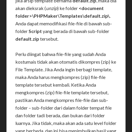
jika arsip template bernama
default.zip
, maka dia
akan dieksrak (
unzip
) ke folder
<document
folder>\PHPMaker\Templates\default.zip\
.
Anda dapat memodifikasi file-file di bawah sub-
folder
Script
yang berada di bawah sub-folder
default.zip
tersebut.
Perlu diingat bahwa file-file yang sudah Anda
kostumais tidak akan otomatis dikompres (zip) ke
File Template. Jika Anda ingin berbagi template,
maka Anda harus mengkompres (zip) file-file
template tersebut kembali. Ketika Anda
mengkompres (zip) file-file template tersebut,
pastikan Anda mengkompres file-file dan sub-
folder – sub-folder dari dalam folder tempat file
dan folder tadi berada, dan bukan dari folder
luarnya. Jika tidak, maka akan ada satu level folder
yang berbeda, dan ini bisa menimbulkan hasil yang