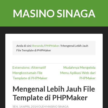
MASINO SINAGA
Anda di sini:
Beranda
/
PHPMaker
/
Mengenal Lebih Jauh
File Template di PHPMaker
Extensions: Alternatif
Mudahnya Mengelola
Mengkostumais File
Menu Aplikasi Web dari
Template di PHPMaker
PHPMaker
Mengenal Lebih Jauh File
Template di PHPMaker
SEN, 14 APRIL 2014
OLEH
MASINO SINAGA