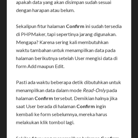
apakah data yang akan disimpan sudah sesuai
dengan harapan atau belum.
Sekalipun fitur halaman
Confirm
ini sudah tersedia
di PHPMaker, tapi sepertinya jarang digunakan.
Mengapa? Karena sering kali membutuhkan
waktu tambahan untuk menampilkan data pada
halaman berikutnya setelah User mengisi data di
form Add maupun Edit.
Pasti ada waktu beberapa detik dibutuhkan untuk
menampilkan data dalam mode
Read-Only
pada
halaman
Confirm
tersebut. Demikian halnya jika
saat User berada di halaman
Confirm
ingin
kembali ke form sebelumnya, mereka harus
melakukan klik tombol lagi.