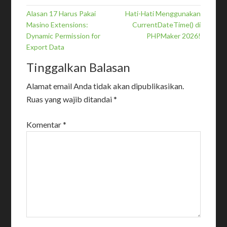
Alasan 17 Harus Pakai
Hati-Hati Menggunakan
Masino Extensions:
CurrentDateTime() di
Dynamic Permission for
PHPMaker 2026!
Export Data
Tinggalkan Balasan
Alamat email Anda tidak akan dipublikasikan.
Ruas yang wajib ditandai
*
Komentar
*