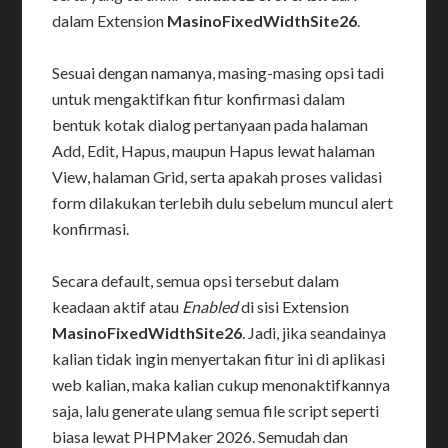
dalam Extension
MasinoFixedWidthSite26
.
Sesuai dengan namanya, masing-masing opsi tadi
untuk mengaktifkan fitur konfirmasi dalam
bentuk kotak dialog pertanyaan pada halaman
Add, Edit, Hapus, maupun Hapus lewat halaman
View, halaman Grid, serta apakah proses validasi
form dilakukan terlebih dulu sebelum muncul alert
konfirmasi.
Secara default, semua opsi tersebut dalam
keadaan aktif atau
Enabled
di sisi Extension
MasinoFixedWidthSite26
. Jadi, jika seandainya
kalian tidak ingin menyertakan fitur ini di aplikasi
web kalian, maka kalian cukup menonaktifkannya
saja, lalu generate ulang semua file script seperti
biasa lewat PHPMaker 2026. Semudah dan