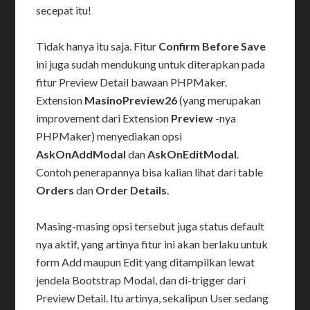
secepat itu!
Tidak hanya itu saja. Fitur
Confirm Before Save
ini juga sudah mendukung untuk diterapkan pada
fitur Preview Detail bawaan PHPMaker.
Extension
MasinoPreview26
(yang merupakan
improvement dari Extension
Preview
-nya
PHPMaker) menyediakan opsi
AskOnAddModal
dan
AskOnEditModal
.
Contoh penerapannya bisa kalian lihat dari table
Orders
dan
Order Details
.
Masing-masing opsi tersebut juga status default
nya aktif, yang artinya fitur ini akan berlaku untuk
form Add maupun Edit yang ditampilkan lewat
jendela Bootstrap Modal, dan di-trigger dari
Preview Detail. Itu artinya, sekalipun User sedang