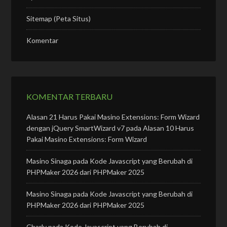
Sitemap (Peta Situs)
Komentar
KOMENTAR TERBARU
Alasan 21 Harus Pakai Masino Extensions: Form Wizard
dengan jQuery SmartWizard v7
pada
Alasan 10 Harus
Pakai Masino Extensions: Form Wizard
Masino Sinaga
pada
Kode Javascript yang Berubah di
PHPMaker 2026 dari PHPMaker 2025
Masino Sinaga
pada
Kode Javascript yang Berubah di
PHPMaker 2026 dari PHPMaker 2025
Charly
pada
Kode Javascript yang Berubah di