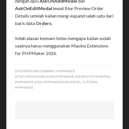
dengan opsi
AskOnAddModal
dan
AskOnEditModal
lewat fitur Preview Order
Details setelah kalian meng-expand salah satu dari
baris data
Orders
.
Inilah alasan keenam belas mengapa kalian sudah
saatnya harus menggunakan Masino Extensions
for PHPMaker 2026.
DITEMPATKAN DI BAWAH:
PHPMAKER
DITAG DENGAN:
BELAJAR PHPMAKER
,
MASINO EXTENSIONS
,
PHPMAKER 2026
,
PHPMAKER INDONESIA
,
TUTORIAL
PHPMAKER