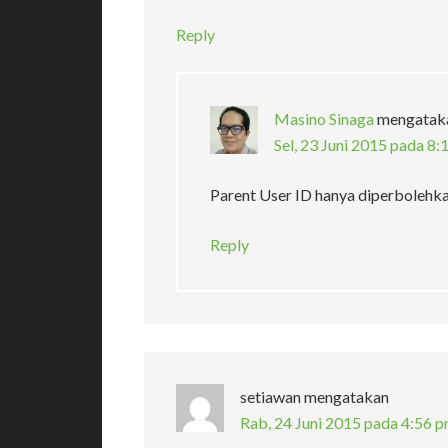
Reply
Masino Sinaga
mengatak
Sel, 23 Juni 2015 pada 8:
Parent User ID hanya diperbolehkan
Reply
setiawan
mengatakan
Rab, 24 Juni 2015 pada 4:56 