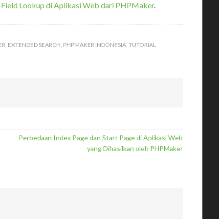
 Field Lookup di Aplikasi Web dari PHPMaker
.
ER
,
EXTENDED SEARCH
,
PHPMAKER INDONESIA
,
TUTORIAL
Perbedaan Index Page dan Start Page di Aplikasi Web
yang Dihasilkan oleh PHPMaker