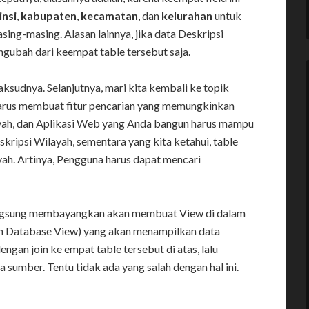
insi
,
kabupaten
,
kecamatan
, dan
kelurahan
untuk
ng-masing. Alasan lainnya, jika data Deskripsi
gubah dari keempat table tersebut saja.
aksudnya. Selanjutnya, mari kita kembali ke topik
harus membuat fitur pencarian yang memungkinkan
ah, dan Aplikasi Web yang Anda bangun harus mampu
ripsi Wilayah, sementara yang kita ketahui, table
h. Artinya, Pengguna harus dapat mencari
angsung membayangkan akan membuat View di dalam
an Database View) yang akan menampilkan data
ngan join ke empat table tersebut di atas, lalu
sumber. Tentu tidak ada yang salah dengan hal ini.