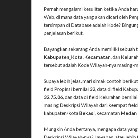
Pernah mengalami kesulitan ketika Anda haru
Web, di mana data yang akan dicari oleh Pen
tersimpan di Database adalah Kode? Bingung
penjelasan berikut.
Bayangkan sekarang Anda memiliki sebuah 
Kabupaten_Kota
,
Kecamatan
, dan
Kelura
tersebut adalah Kode Wilayah-nya masing-m
Supaya lebih jelas, mari simak contoh berikut.
field Propinsi bernilai
32
, data di field Kabup
32.75.06
, dan data di field Kelurahan bernila
masing Deskripsi Wilayah dari keempat field i
kabupaten/kota
Bekasi
, kecamatan
Medan 
Mungkin Anda bertanya, mengapa data yang
Deskripsi Wilayah-nya? Jawaban, atau lebih t