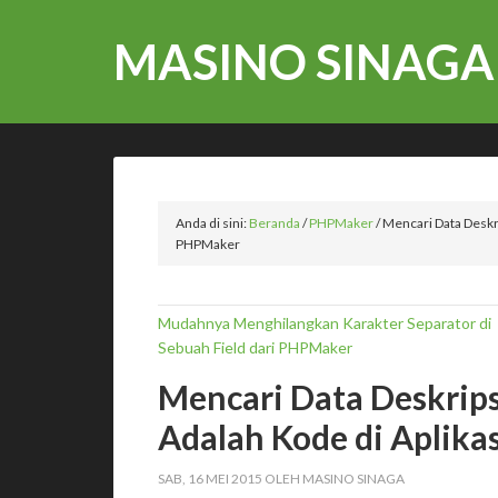
MASINO SINAGA
Anda di sini:
Beranda
/
PHPMaker
/
Mencari Data Deskri
PHPMaker
Mudahnya Menghilangkan Karakter Separator di
Sebuah Field dari PHPMaker
Mencari Data Deskrips
Adalah Kode di Aplik
SAB, 16 MEI 2015
OLEH
MASINO SINAGA