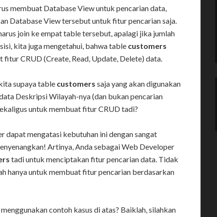
harus membuat Database View untuk pencarian data,
n Database View tersebut untuk fitur pencarian saja.
a harus join ke empat table tersebut, apalagi jika jumlah
n sisi, kita juga mengetahui, bahwa table
customers
 fitur CRUD (Create, Read, Update, Delete) data.
kita supaya table
customers
saja yang akan digunakan
data Deskripsi Wilayah-nya (dan bukan pencarian
sekaligus untuk membuat fitur CRUD tadi?
r dapat mengatasi kebutuhan ini dengan sangat
: menyenangkan! Artinya, Anda sebagai Web Developer
ers
tadi untuk menciptakan fitur pencarian data. Tidak
ah hanya untuk membuat fitur pencarian berdasarkan
 menggunakan contoh kasus di atas? Baiklah, silahkan