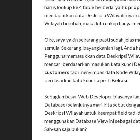
harus lookup ke 4 table berbeda, yaitu:
prop
mendapatkan data Deskripsi Wilayah-nya masi
Wilayah berubah, maka kita cukup hanya men
Oke, saya yakin sekarang pasti sudah jelas m
semula. Sekarang, bayangkanlah lagi, Anda 
Pengguna memasukkan data Deskripsi Wilay
mencari berdasarkan masukan kata kunci Desk
customers
tadi menyimpan data Kode Wilaya
berdasarkan kata kunci seperti
Bekasi
.
Sebagian besar Web Developer biasanya l
Database (selanjutnya mari kita sebut deng
Deskripsi Wilayah untuk keempat field tadi de
menggunakan Database View ini sebagai data 
Sah-sah saja bukan?