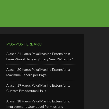
POS-POS TERBARU
Alasan 21 Harus Pakai Masino Extensions:
Form Wizard dengan jQuery SmartWizard v7
Alasan 20 Harus Pakai Masino Extensions:
Maximum Record per Page
Alasan 19 Harus Pakai Masino Extensions:
Custom Breadcrumb Links
Alasan 18 Harus Pakai Masino Extensions:
Improvement User Level Permissions