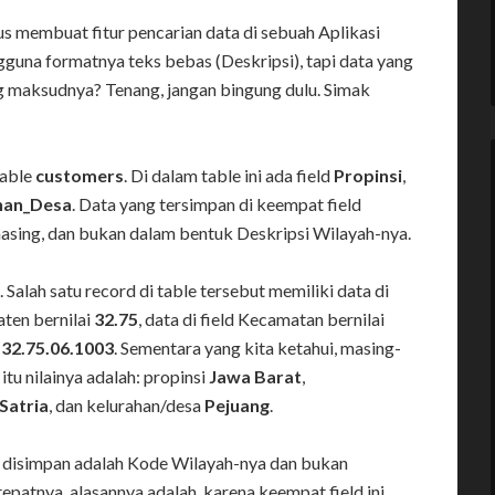
s membuat fitur pencarian data di sebuah Aplikasi
gguna formatnya teks bebas (Deskripsi), tapi data yang
 maksudnya? Tenang, jangan bingung dulu. Simak
table
customers
. Di dalam table ini ada field
Propinsi
,
han_Desa
. Data yang tersimpan di keempat field
asing, dan bukan dalam bentuk Deskripsi Wilayah-nya.
 Salah satu record di table tersebut memiliki data di
aten bernilai
32.75
, data di field Kecamatan bernilai
i
32.75.06.1003
. Sementara yang kita ketahui, masing-
tu nilainya adalah: propinsi
Jawa Barat
,
Satria
, dan kelurahan/desa
Pejuang
.
 disimpan adalah Kode Wilayah-nya dan bukan
epatnya, alasannya adalah, karena keempat field ini