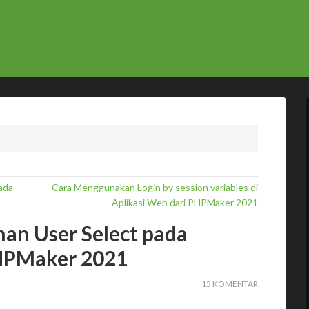
ada
Cara Menggunakan Login by session variables di
Aplikasi Web dari PHPMaker 2021
an User Select pada
PHPMaker 2021
15 KOMENTAR