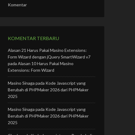
Komentar
KOMENTAR TERBARU
Alasan 21 Harus Pakai Masino Extensions:
Form Wizard dengan jQuery SmartWizard v7
pada
Alasan 10 Harus Pakai Masino
Extensions: Form Wizard
Masino Sinaga
pada
Kode Javascript yang
Berubah di PHPMaker 2026 dari PHPMaker
2025
Masino Sinaga
pada
Kode Javascript yang
Berubah di PHPMaker 2026 dari PHPMaker
2025