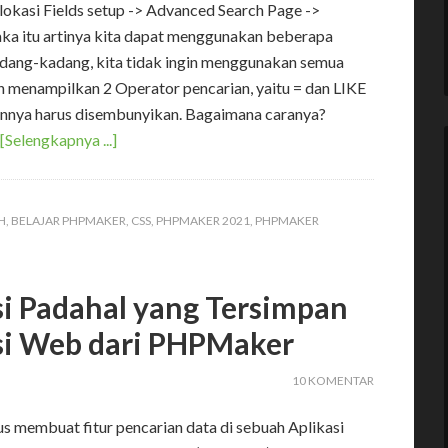
okasi Fields setup -> Advanced Search Page ->
a itu artinya kita dapat menggunakan beberapa
Kadang-kadang, kita tidak ingin menggunakan semua
in menampilkan 2 Operator pencarian, yaitu = dan LIKE
ainnya harus disembunyikan. Bagaimana caranya?
[Selengkapnya ...]
H
,
BELAJAR PHPMAKER
,
CSS
,
PHPMAKER 2021
,
PHPMAKER
i Padahal yang Tersimpan
asi Web dari PHPMaker
10 KOMENTAR
s membuat fitur pencarian data di sebuah Aplikasi