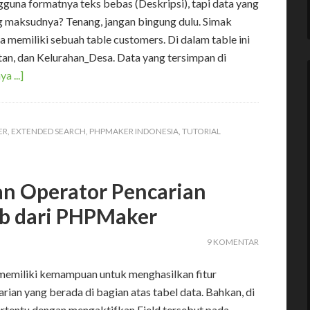
gguna formatnya teks bebas (Deskripsi), tapi data yang
 maksudnya? Tenang, jangan bingung dulu. Simak
 memiliki sebuah table customers. Di dalam table ini
an, dan Kelurahan_Desa. Data yang tersimpan di
a ...]
ER
,
EXTENDED SEARCH
,
PHPMAKER INDONESIA
,
TUTORIAL
 Operator Pencarian
eb dari PHPMaker
9 KOMENTAR
memiliki kemampuan untuk menghasilkan fitur
arian yang berada di bagian atas tabel data. Bahkan, di
tertentu dengan mengaktifkan Field tersebut pada