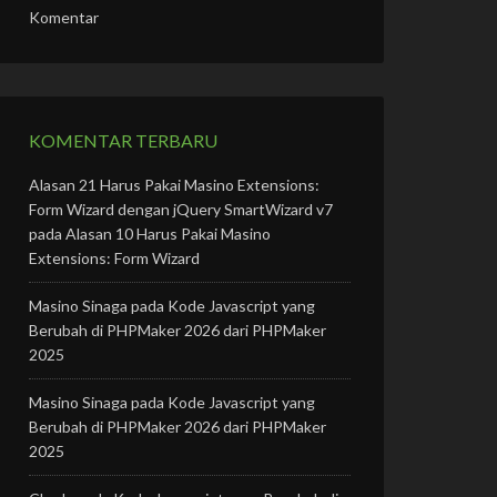
Komentar
KOMENTAR TERBARU
Alasan 21 Harus Pakai Masino Extensions:
Form Wizard dengan jQuery SmartWizard v7
pada
Alasan 10 Harus Pakai Masino
Extensions: Form Wizard
Masino Sinaga
pada
Kode Javascript yang
Berubah di PHPMaker 2026 dari PHPMaker
2025
Masino Sinaga
pada
Kode Javascript yang
Berubah di PHPMaker 2026 dari PHPMaker
2025