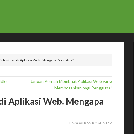
Ketentuan di Aplikasi Web. Mengapa Perlu Ada?
Idle
Jangan Pernah Membuat Aplikasi Web yang
Membosankan bagi Pengguna!
di Aplikasi Web. Mengapa
TINGGALKAN KOMENTAR