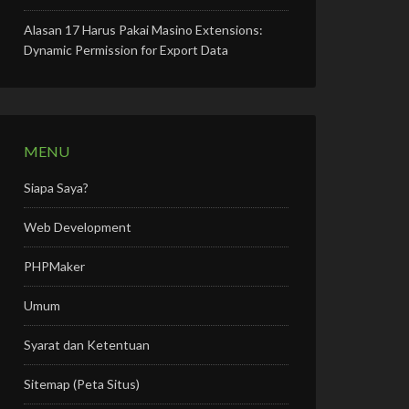
Alasan 17 Harus Pakai Masino Extensions:
Dynamic Permission for Export Data
MENU
Siapa Saya?
Web Development
PHPMaker
Umum
Syarat dan Ketentuan
Sitemap (Peta Situs)