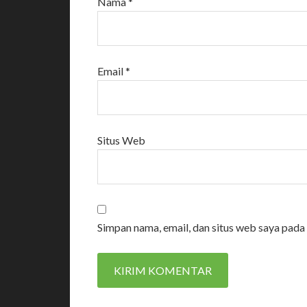
Nama
*
Email
*
Situs Web
Simpan nama, email, dan situs web saya pada