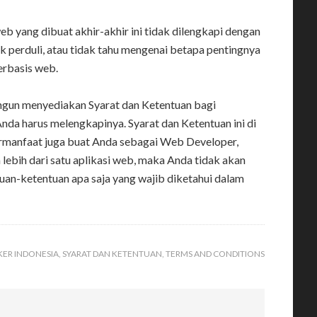
b yang dibuat akhir-akhir ini tidak dilengkapi dengan
ak perduli, atau tidak tahu mengenai betapa pentingnya
berbasis web.
ngun menyediakan Syarat dan Ketentuan bagi
da harus melengkapinya. Syarat dan Ketentuan ini di
rmanfaat juga buat Anda sebagai Web Developer,
ebih dari satu aplikasi web, maka Anda tidak akan
uan-ketentuan apa saja yang wajib diketahui dalam
ER INDONESIA
,
SYARAT DAN KETENTUAN
,
TERMS AND CONDITIONS