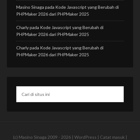
Masino Sinaga
pada
Kode Javascript yang Berubah di
PHPMaker 2026 dari PHPMaker 2025
Charly
pada
Kode Javascript yang Berubah di
PHPMaker 2026 dari PHPMaker 2025
Charly
pada
Kode Javascript yang Berubah di
PHPMaker 2026 dari PHPMaker 2025
(c)
Masino Sinaga
2009 - 2026 |
WordPress
|
Catat masuk
|