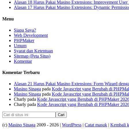
Alasan 18 Harus Pakai Masino Extensions: Improvement User 
Alasan 17 Harus Pakai Masino Extensions: Dynamic Permissio
Menu
Siapa Saya?
Web Development
PHPMaker
Umum
Syarat dan Ketentuan
Sitemap (Peta Situs)
Komentar
Komentar Terbaru
Alasan 21 Harus Pakai Masino Extensions: Form Wizard deng
Masino Sinaga
pada
Kode Javascript yang Berubah di PHPMa
Masino Sinaga
pada
Kode Javascript yang Berubah di PHPMa
Charly
pada
Kode Javascript yang Berubah di PHPMaker 202
Charly
pada
Kode Javascript yang Berubah di PHPMaker 202
(c)
Masino Sinaga
2009 - 2026 |
WordPress
|
Catat masuk
|
Kembali k