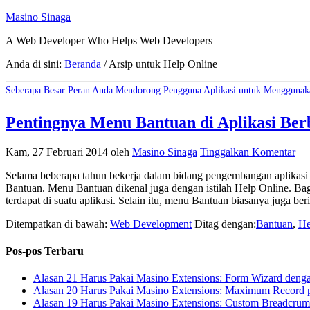
Masino Sinaga
A Web Developer Who Helps Web Developers
Anda di sini:
Beranda
/
Arsip untuk Help Online
Seberapa Besar Peran Anda Mendorong Pengguna Aplikasi untuk Menggunak
Pentingnya Menu Bantuan di Aplikasi Ber
Kam, 27 Februari 2014
oleh
Masino Sinaga
Tinggalkan Komentar
Selama beberapa tahun bekerja dalam bidang pengembangan aplikasi b
Bantuan. Menu Bantuan dikenal juga dengan istilah Help Online. Bag
terdapat di suatu aplikasi. Selain itu, menu Bantuan biasanya juga b
Ditempatkan di bawah:
Web Development
Ditag dengan:
Bantuan
,
He
Pos-pos Terbaru
Alasan 21 Harus Pakai Masino Extensions: Form Wizard deng
Alasan 20 Harus Pakai Masino Extensions: Maximum Record 
Alasan 19 Harus Pakai Masino Extensions: Custom Breadcrum