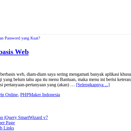
an Password yang Kuat?
basis Web
erbasis web, diam-diam saya sering mengamati banyak aplikasi khusus
i yang belum tahu apa itu menu Bantuan, maka menu ini berisi keteran
erisi pertanyaan-pertanyaan yang (akan) …
[Selengkapnya ...]
lp Online
,
PHPMaker Indonesia
an jQuery SmartWizard v7
per Page
b Links