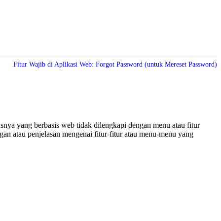
Fitur Wajib di Aplikasi Web: Forgot Password (untuk Mereset Password)
nya yang berbasis web tidak dilengkapi dengan menu atau fitur
gan atau penjelasan mengenai fitur-fitur atau menu-menu yang