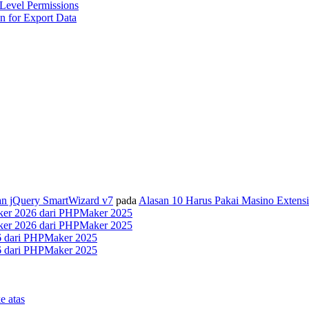
Level Permissions
n for Export Data
an jQuery SmartWizard v7
pada
Alasan 10 Harus Pakai Masino Extens
ker 2026 dari PHPMaker 2025
ker 2026 dari PHPMaker 2025
6 dari PHPMaker 2025
6 dari PHPMaker 2025
e atas