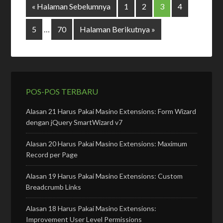
« Halaman Sebelumnya
1
2
3
4
5
…
70
Halaman Berikutnya »
POS-POS TERBARU
Alasan 21 Harus Pakai Masino Extensions: Form Wizard
dengan jQuery SmartWizard v7
Alasan 20 Harus Pakai Masino Extensions: Maximum
Record per Page
Alasan 19 Harus Pakai Masino Extensions: Custom
Breadcrumb Links
Alasan 18 Harus Pakai Masino Extensions:
Improvement User Level Permissions