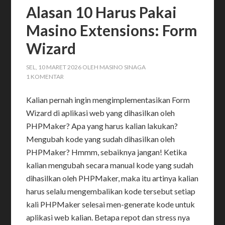
Alasan 10 Harus Pakai
Masino Extensions: Form
Wizard
SEL, 10 MARET 2026
OLEH
MASINO SINAGA
1 KOMENTAR
Kalian pernah ingin mengimplementasikan Form
Wizard di aplikasi web yang dihasilkan oleh
PHPMaker? Apa yang harus kalian lakukan?
Mengubah kode yang sudah dihasilkan oleh
PHPMaker? Hmmm, sebaiknya jangan! Ketika
kalian mengubah secara manual kode yang sudah
dihasilkan oleh PHPMaker, maka itu artinya kalian
harus selalu mengembalikan kode tersebut setiap
kali PHPMaker selesai men-generate kode untuk
aplikasi web kalian. Betapa repot dan stress nya