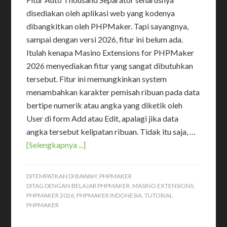
disediakan oleh aplikasi web yang kodenya
dibangkitkan oleh PHPMaker. Tapi sayangnya,
sampai dengan versi 2026, fitur ini belum ada.
Itulah kenapa Masino Extensions for PHPMaker
2026 menyediakan fitur yang sangat dibutuhkan
tersebut. Fitur ini memungkinkan system
menambahkan karakter pemisah ribuan pada data
bertipe numerik atau angka yang diketik oleh
User di form Add atau Edit, apalagi jika data
angka tersebut kelipatan ribuan. Tidak itu saja, …
[Selengkapnya ...]
DITEMPATKAN DI BAWAH:
PHPMAKER
DITAG DENGAN:
BELAJAR PHPMAKER
,
MASINO EXTENSIONS
,
PHPMAKER 2026
,
PHPMAKER INDONESIA
,
TUTORIAL
PHPMAKER