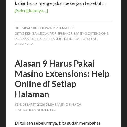
kalian harus mengerjakan pekerjaan tersebut …
[Selengkapnya ...]
DITEMPATKAN DI BAWAH:
PHPMAKER
DITAG DENGAN:
BELAJAR PHPMAKER
,
MASINO EXTENSIONS
,
PHPMAKER 2026
,
PHPMAKER INDONESIA
,
TUTORIAL
PHPMAKER
Alasan 9 Harus Pakai
Masino Extensions: Help
Online di Setiap
Halaman
SEN, 9 MARET 2026
OLEH
MASINO SINAGA
TINGGALKAN KOMENTAR
Di tulisan sebelumnya, kita sudah membahas