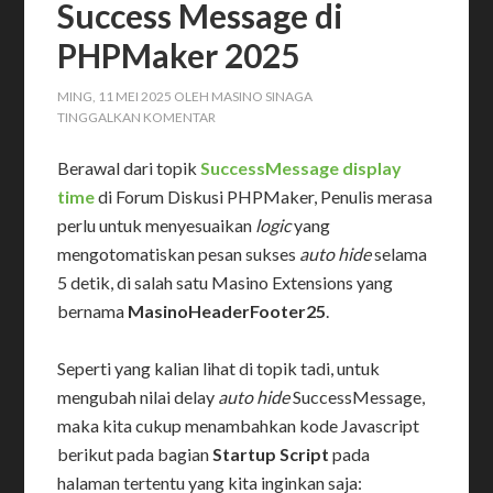
Success Message di
PHPMaker 2025
MING, 11 MEI 2025
OLEH
MASINO SINAGA
TINGGALKAN KOMENTAR
Berawal dari topik
SuccessMessage display
time
di Forum Diskusi PHPMaker, Penulis merasa
perlu untuk menyesuaikan
logic
yang
mengotomatiskan pesan sukses
auto hide
selama
5 detik, di salah satu Masino Extensions yang
bernama
MasinoHeaderFooter25
.
Seperti yang kalian lihat di topik tadi, untuk
mengubah nilai delay
auto hide
SuccessMessage,
maka kita cukup menambahkan kode Javascript
berikut pada bagian
Startup Script
pada
halaman tertentu yang kita inginkan saja: