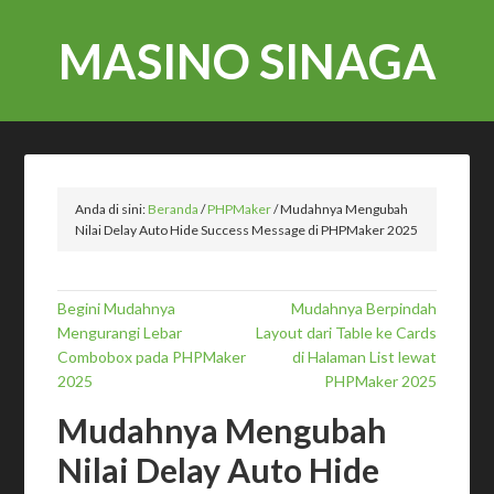
MASINO SINAGA
Anda di sini:
Beranda
/
PHPMaker
/
Mudahnya Mengubah
Nilai Delay Auto Hide Success Message di PHPMaker 2025
Begini Mudahnya
Mudahnya Berpindah
Mengurangi Lebar
Layout dari Table ke Cards
Combobox pada PHPMaker
di Halaman List lewat
2025
PHPMaker 2025
Mudahnya Mengubah
Nilai Delay Auto Hide