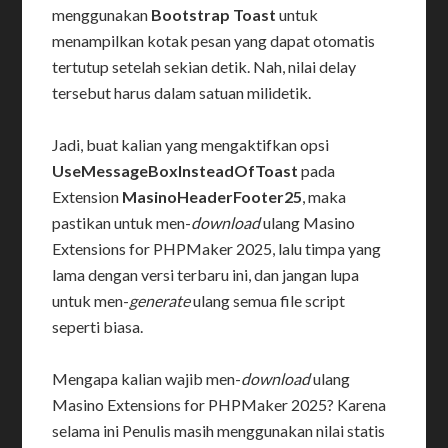
menggunakan
Bootstrap Toast
untuk
menampilkan kotak pesan yang dapat otomatis
tertutup setelah sekian detik. Nah, nilai delay
tersebut harus dalam satuan milidetik.
Jadi, buat kalian yang mengaktifkan opsi
UseMessageBoxInsteadOfToast
pada
Extension
MasinoHeaderFooter25
, maka
pastikan untuk men-
download
ulang Masino
Extensions for PHPMaker 2025, lalu timpa yang
lama dengan versi terbaru ini, dan jangan lupa
untuk men-
generate
ulang semua file script
seperti biasa.
Mengapa kalian wajib men-
download
ulang
Masino Extensions for PHPMaker 2025? Karena
selama ini Penulis masih menggunakan nilai statis