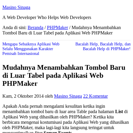
Masino Sinaga
A Web Developer Who Helps Web Developers
Anda di sini:
Beranda
/
PHPMaker
/
Mudahnya Menambahkan
Tombol Baru di Luar Tabel pada Aplikasi Web PHPMaker
Mengapa Sebaiknya Aplikasi Web
Bacalah Help, Bacalah Help, dan
Selalu Menggunakan Karakter
Bacalah Help di PHPMaker!
Pemisah Internasional
Mudahnya Menambahkan Tombol Baru
di Luar Tabel pada Aplikasi Web
PHPMaker
Kam, 2 Oktober 2014
oleh
Masino Sinaga
22 Komentar
Apakah Anda pernah mengalami kesulitan ketika ingin
menambahkan tombol baru di luar area Table pada halaman
List
di
Aplikasi Web yang dihasilkan oleh PHPMaker? Ketika kita
berbicara mengenai kostumisasi pada Aplikasi Web yang dihasilkan
oleh PHPMaker, maka lagi-lagi kita langsung teringat untuk
mengoptimalkan fitur
Server Events
.