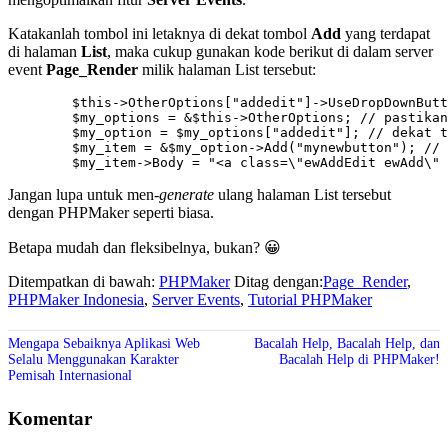
Katakanlah tombol ini letaknya di dekat tombol
Add
yang terdapat
di halaman
List
, maka cukup gunakan kode berikut di dalam server
event
Page_Render
milik halaman List tersebut:
	$this->OtherOptions["addedit"]->UseDropDownButton = FALSE; // jangan gunakan style DropDownButton

	$my_options = &$this->OtherOptions; // pastikan menggunakan area OtherOptions

	$my_option = $my_options["addedit"]; // dekat tombol addedit

	$my_item = &$my_option->Add("mynewbutton"); // tambahkan tombol baru

Jangan lupa untuk men-
generate
ulang halaman List tersebut
dengan PHPMaker seperti biasa.
Betapa mudah dan fleksibelnya, bukan? 😀
Ditempatkan di bawah:
PHPMaker
Ditag dengan:
Page_Render
,
PHPMaker Indonesia
,
Server Events
,
Tutorial PHPMaker
Mengapa Sebaiknya Aplikasi Web
Bacalah Help, Bacalah Help, dan
Selalu Menggunakan Karakter
Bacalah Help di PHPMaker!
Pemisah Internasional
Komentar