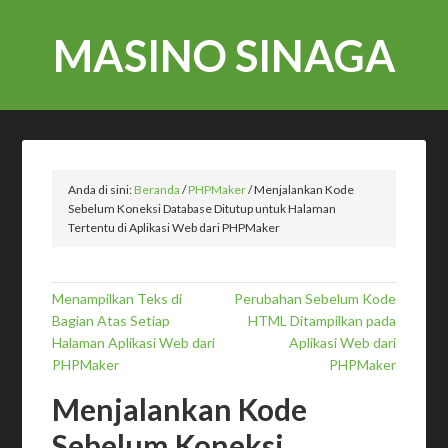
MASINO SINAGA
Anda di sini:
Beranda
/
PHPMaker
/
Menjalankan Kode
Sebelum Koneksi Database Ditutup untuk Halaman
Tertentu di Aplikasi Web dari PHPMaker
Menampilkan Teks di
Perubahan Sebelum Kode
Bagian Atas Setiap
HTML Ditampilkan pada
Halaman Aplikasi Web dari
Aplikasi Web dari
PHPMaker
PHPMaker
Menjalankan Kode
Sebelum Koneksi