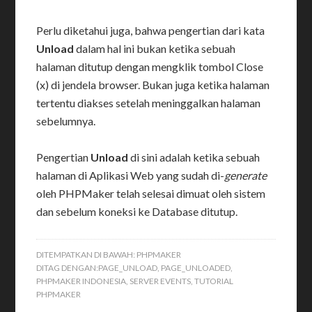
Perlu diketahui juga, bahwa pengertian dari kata
Unload
dalam hal ini bukan ketika sebuah
halaman ditutup dengan mengklik tombol Close
(x) di jendela browser. Bukan juga ketika halaman
tertentu diakses setelah meninggalkan halaman
sebelumnya.
Pengertian
Unload
di sini adalah ketika sebuah
halaman di Aplikasi Web yang sudah di-
generate
oleh PHPMaker telah selesai dimuat oleh sistem
dan sebelum koneksi ke Database ditutup.
DITEMPATKAN DI BAWAH:
PHPMAKER
DITAG DENGAN:
PAGE_UNLOAD
,
PAGE_UNLOADED
,
PHPMAKER INDONESIA
,
SERVER EVENTS
,
TUTORIAL
PHPMAKER