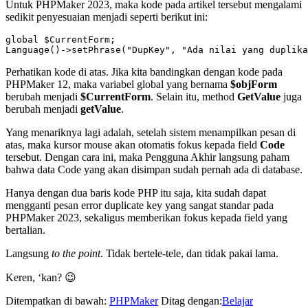
Untuk PHPMaker 2023, maka kode pada artikel tersebut mengalami
sedikit penyesuaian menjadi seperti berikut ini:
global $CurrentForm;

Perhatikan kode di atas. Jika kita bandingkan dengan kode pada
PHPMaker 12, maka variabel global yang bernama
$objForm
berubah menjadi
$CurrentForm
. Selain itu, method
GetValue
juga
berubah menjadi
getValue
.
Yang menariknya lagi adalah, setelah sistem menampilkan pesan di
atas, maka kursor mouse akan otomatis fokus kepada field
Code
tersebut. Dengan cara ini, maka Pengguna Akhir langsung paham
bahwa data Code yang akan disimpan sudah pernah ada di database.
Hanya dengan dua baris kode PHP itu saja, kita sudah dapat
mengganti pesan error duplicate key yang sangat standar pada
PHPMaker 2023, sekaligus memberikan fokus kepada field yang
bertalian.
Langsung
to the point
. Tidak bertele-tele, dan tidak pakai lama.
Keren, ‘kan? 😉
Ditempatkan di bawah:
PHPMaker
Ditag dengan:
Belajar