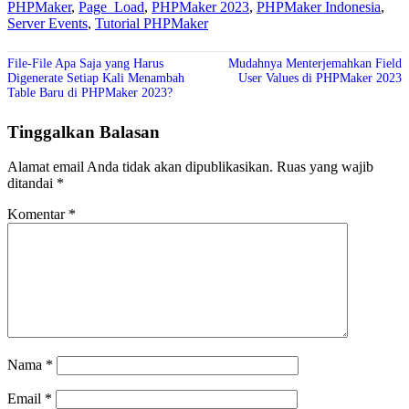
PHPMaker
,
Page_Load
,
PHPMaker 2023
,
PHPMaker Indonesia
,
Server Events
,
Tutorial PHPMaker
File-File Apa Saja yang Harus
Mudahnya Menterjemahkan Field
Digenerate Setiap Kali Menambah
User Values di PHPMaker 2023
Table Baru di PHPMaker 2023?
Tinggalkan Balasan
Alamat email Anda tidak akan dipublikasikan.
Ruas yang wajib
ditandai
*
Komentar
*
Nama
*
Email
*