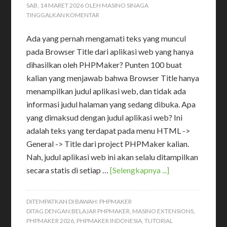
SAB, 14 MARET 2026
OLEH
MASINO SINAGA
TINGGALKAN KOMENTAR
Ada yang pernah mengamati teks yang muncul
pada Browser Title dari aplikasi web yang hanya
dihasilkan oleh PHPMaker? Punten 100 buat
kalian yang menjawab bahwa Browser Title hanya
menampilkan judul aplikasi web, dan tidak ada
informasi judul halaman yang sedang dibuka. Apa
yang dimaksud dengan judul aplikasi web? Ini
adalah teks yang terdapat pada menu HTML ->
General -> Title dari project PHPMaker kalian.
Nah, judul aplikasi web ini akan selalu ditampilkan
secara statis di setiap …
[Selengkapnya ...]
DITEMPATKAN DI BAWAH:
PHPMAKER
DITAG DENGAN:
BELAJAR PHPMAKER
,
MASINO EXTENSIONS
,
PHPMAKER 2026
,
PHPMAKER INDONESIA
,
TUTORIAL