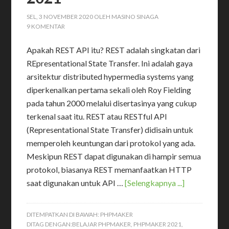
SEL, 3 NOVEMBER 2020
OLEH
MASINO SINAGA
9 KOMENTAR
Apakah REST API itu? REST adalah singkatan dari
REpresentational State Transfer. Ini adalah gaya
arsitektur distributed hypermedia systems yang
diperkenalkan pertama sekali oleh Roy Fielding
pada tahun 2000 melalui disertasinya yang cukup
terkenal saat itu. REST atau RESTful API
(Representational State Transfer) didisain untuk
memperoleh keuntungan dari protokol yang ada.
Meskipun REST dapat digunakan di hampir semua
protokol, biasanya REST memanfaatkan HTTP
saat digunakan untuk API …
[Selengkapnya ...]
DITEMPATKAN DI BAWAH:
PHPMAKER
DITAG DENGAN:
BELAJAR PHPMAKER
,
PHPMAKER 2021
,