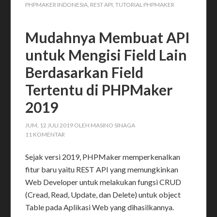
PHPMAKER INDONESIA
,
REST API
,
TUTORIAL PHPMAKER
Mudahnya Membuat API
untuk Mengisi Field Lain
Berdasarkan Field
Tertentu di PHPMaker
2019
JUM, 12 JULI 2019
OLEH
MASINO SINAGA
11 KOMENTAR
Sejak versi 2019, PHPMaker memperkenalkan
fitur baru yaitu REST API yang memungkinkan
Web Developer untuk melakukan fungsi CRUD
(Cread, Read, Update, dan Delete) untuk object
Table pada Aplikasi Web yang dihasilkannya.