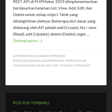
REST API di PHPMaker 2019 diimplementasikan
berdasarkan halaman List, View, Add, Edit, dan
Delete untuk setiap object Table yang
dibangkitkan olehnya. Beberapa aksi dasar yang
didukung oleh API adalah add (Create), list / view
(Read), edit (Update), delete (Delete), login …
[Selengkapnya ...]
DITEMPATKAN DI BAWAH:
PHPMAKER
DITAG DENGAN:
BELAJAR PHPMAKER
,
PHPMAKER API
,
PHPMAKER INDONESIA
,
REST API
,
TUTORIAL PHPMAKER
POS-POS TERBARU