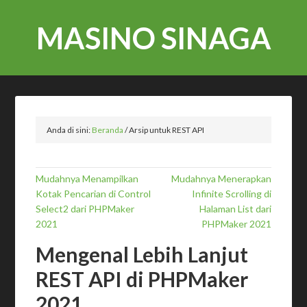
MASINO SINAGA
Anda di sini:
Beranda
/
Arsip untuk REST API
Mudahnya Menampilkan
Mudahnya Menerapkan
Kotak Pencarian di Control
Infinite Scrolling di
Select2 dari PHPMaker
Halaman List dari
2021
PHPMaker 2021
Mengenal Lebih Lanjut
REST API di PHPMaker
2021