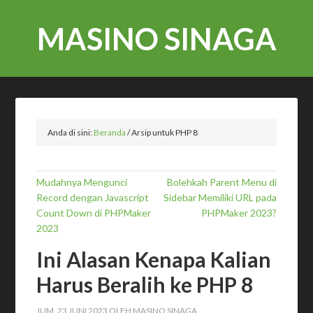
MASINO SINAGA
Anda di sini:
Beranda
/
Arsip untuk PHP 8
Mudahnya Mengunci
Bolehkah Parent Menu di
Record dengan Javascript
Sidebar Memiliki URL pada
Count Down di PHPMaker
PHPMaker 2023?
2023
Ini Alasan Kenapa Kalian
Harus Beralih ke PHP 8
JUM, 23 JUNI 2023
OLEH
MASINO SINAGA