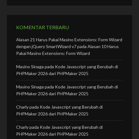
KOMENTAR TERBARU
Alasan 21 Harus Pakai Masino Extensions: Form Wizard
dengan jQuery SmartWizard v7
pada
Alasan 10 Harus
Pakai Masino Extensions: Form Wizard
Masino Sinaga
pada
Kode Javascript yang Berubah di
PHPMaker 2026 dari PHPMaker 2025
Masino Sinaga
pada
Kode Javascript yang Berubah di
PHPMaker 2026 dari PHPMaker 2025
Charly
pada
Kode Javascript yang Berubah di
PHPMaker 2026 dari PHPMaker 2025
Charly
pada
Kode Javascript yang Berubah di
PHPMaker 2026 dari PHPMaker 2025