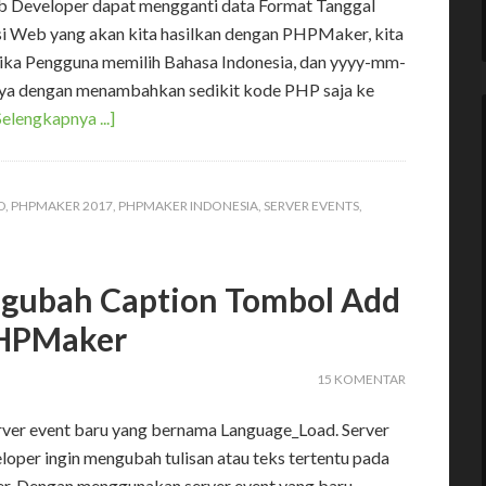
b Developer dapat mengganti data Format Tanggal
asi Web yang akan kita hasilkan dengan PHPMaker, kita
ka Pengguna memilih Bahasa Indonesia, dan yyyy-mm-
anya dengan menambahkan sedikit kode PHP saja ke
Selengkapnya ...]
D
,
PHPMAKER 2017
,
PHPMAKER INDONESIA
,
SERVER EVENTS
,
gubah Caption Tombol Add
 PHPMaker
15 KOMENTAR
ver event baru yang bernama Language_Load. Server
loper ingin mengubah tulisan atau teks tertentu pada
r. Dengan menggunakan server event yang baru