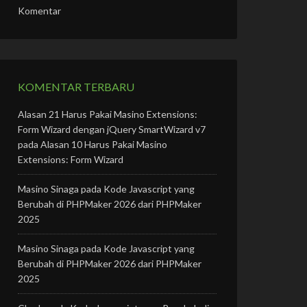
Komentar
KOMENTAR TERBARU
Alasan 21 Harus Pakai Masino Extensions:
Form Wizard dengan jQuery SmartWizard v7
pada
Alasan 10 Harus Pakai Masino
Extensions: Form Wizard
Masino Sinaga
pada
Kode Javascript yang
Berubah di PHPMaker 2026 dari PHPMaker
2025
Masino Sinaga
pada
Kode Javascript yang
Berubah di PHPMaker 2026 dari PHPMaker
2025