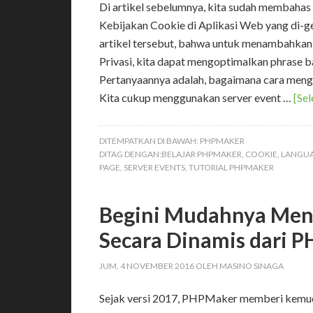
Di artikel sebelumnya, kita sudah membaha
Kebijakan Cookie di Aplikasi Web yang di-g
artikel tersebut, bahwa untuk menambahkan
Privasi, kita dapat mengoptimalkan phrase 
Pertanyaannya adalah, bagaimana cara meng
Kita cukup menggunakan server event …
[Sel
DITEMPATKAN DI BAWAH:
PHPMAKER
DITAG DENGAN:
BELAJAR PHPMAKER
,
COOKIE
,
LANGU
PAGE
,
SERVER EVENTS
,
TUTORIAL PHPMAKER
Begini Mudahnya Men
Secara Dinamis dari 
JUM, 4 NOVEMBER 2016
OLEH
MASINO SINAGA
Sejak versi 2017, PHPMaker memberi kemudah