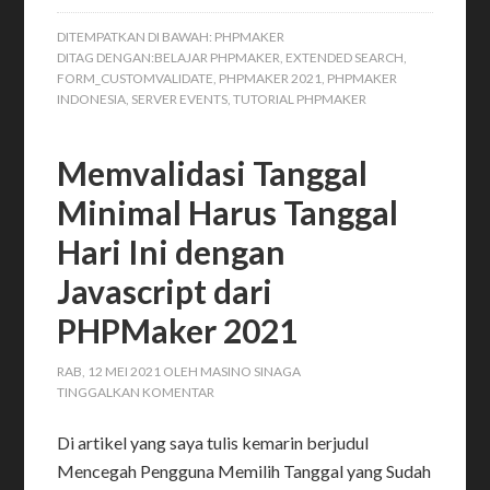
DITEMPATKAN DI BAWAH:
PHPMAKER
DITAG DENGAN:
BELAJAR PHPMAKER
,
EXTENDED SEARCH
,
FORM_CUSTOMVALIDATE
,
PHPMAKER 2021
,
PHPMAKER
INDONESIA
,
SERVER EVENTS
,
TUTORIAL PHPMAKER
Memvalidasi Tanggal
Minimal Harus Tanggal
Hari Ini dengan
Javascript dari
PHPMaker 2021
RAB, 12 MEI 2021
OLEH
MASINO SINAGA
TINGGALKAN KOMENTAR
Di artikel yang saya tulis kemarin berjudul
Mencegah Pengguna Memilih Tanggal yang Sudah