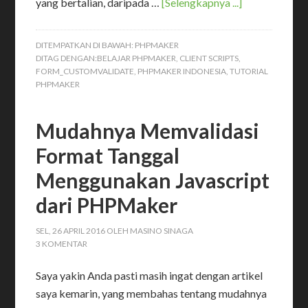
yang bertalian, daripada …
[Selengkapnya ...]
DITEMPATKAN DI BAWAH:
PHPMAKER
DITAG DENGAN:
BELAJAR PHPMAKER
,
CLIENT SCRIPTS
,
FORM_CUSTOMVALIDATE
,
PHPMAKER INDONESIA
,
TUTORIAL
PHPMAKER
Mudahnya Memvalidasi
Format Tanggal
Menggunakan Javascript
dari PHPMaker
SEL, 26 APRIL 2016
OLEH
MASINO SINAGA
3 KOMENTAR
Saya yakin Anda pasti masih ingat dengan artikel
saya kemarin, yang membahas tentang mudahnya