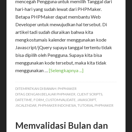
mencegah Pengguna untuk memilih Tanggal dari
hari-hari yang sudah lewat dari PHPMaker.
Betapa PHPMaker dapat membantu Web
Developer untuk mewujudkan hal tersebut. Di
artikel tadi sudah diuraikan bahwa kita
mengkostumais kalender menggunakan kode
Javascript/jQuery supaya tanggal tertentu tidak
bisa dipilih oleh Pengguna. Supaya kita bisa
menggunakan kode tersebut, maka kita tidak
menggunakan …
[Selengkapnya ...]
DITEMPATKAN DI BAWAH:
PHPMAKER
DITAG DENGAN:
BELAJAR PHPMAKER
,
CLIENT SCRIPTS
,
DATETIME
,
FORM_CUSTOMVALIDATE
,
JAVASCRIPT
,
JSCALENDAR
,
PHPMAKER INDONESIA
,
TUTORIAL PHPMAKER
Memvalidasi Bulan dan