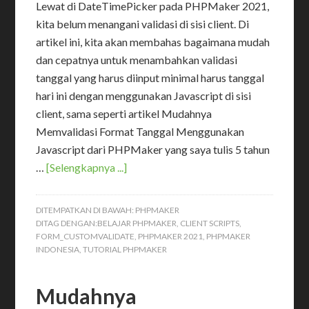
Lewat di DateTimePicker pada PHPMaker 2021,
kita belum menangani validasi di sisi client. Di
artikel ini, kita akan membahas bagaimana mudah
dan cepatnya untuk menambahkan validasi
tanggal yang harus diinput minimal harus tanggal
hari ini dengan menggunakan Javascript di sisi
client, sama seperti artikel Mudahnya
Memvalidasi Format Tanggal Menggunakan
Javascript dari PHPMaker yang saya tulis 5 tahun
…
[Selengkapnya ...]
DITEMPATKAN DI BAWAH:
PHPMAKER
DITAG DENGAN:
BELAJAR PHPMAKER
,
CLIENT SCRIPTS
,
FORM_CUSTOMVALIDATE
,
PHPMAKER 2021
,
PHPMAKER
INDONESIA
,
TUTORIAL PHPMAKER
Mudahnya