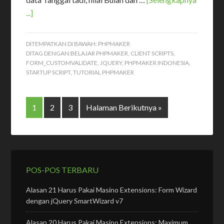
...]
DITEMPATKAN DI BAWAH:
PHPMAKER
DITAG DENGAN:
BELAJAR PHPMAKER
,
CLIENT SCRIPTS
,
FORM_CUSTOMVALIDATE
,
JQUERY
,
PHPMAKER INDONESIA
,
STARTUP SCRIPT
,
TUTORIAL PHPMAKER
1
2
3
Halaman Berikutnya »
POS-POS TERBARU
Alasan 21 Harus Pakai Masino Extensions: Form Wizard
dengan jQuery SmartWizard v7
Alasan 20 Harus Pakai Masino Extensions: Maximum