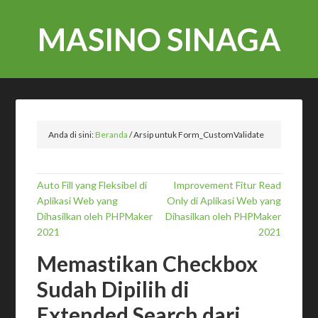
MASINO SINAGA
Anda di sini:
Beranda
/
Arsip untuk Form_CustomValidate
Auto Fill yang Fleksibel di
Improvement Fitur Read
Aplikasi Web yang
Only di Aplikasi Web yang
Dihasilkan oleh PHPMaker
Dihasilkan oleh PHPMaker
2021
2021
Memastikan Checkbox
Sudah Dipilih di
Extended Search dari