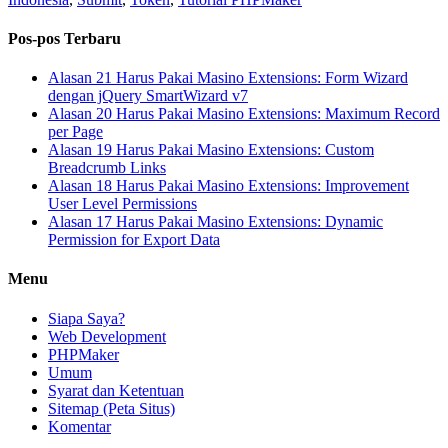
Pos-pos Terbaru
Alasan 21 Harus Pakai Masino Extensions: Form Wizard
dengan jQuery SmartWizard v7
Alasan 20 Harus Pakai Masino Extensions: Maximum Record
per Page
Alasan 19 Harus Pakai Masino Extensions: Custom
Breadcrumb Links
Alasan 18 Harus Pakai Masino Extensions: Improvement
User Level Permissions
Alasan 17 Harus Pakai Masino Extensions: Dynamic
Permission for Export Data
Menu
Siapa Saya?
Web Development
PHPMaker
Umum
Syarat dan Ketentuan
Sitemap (Peta Situs)
Komentar