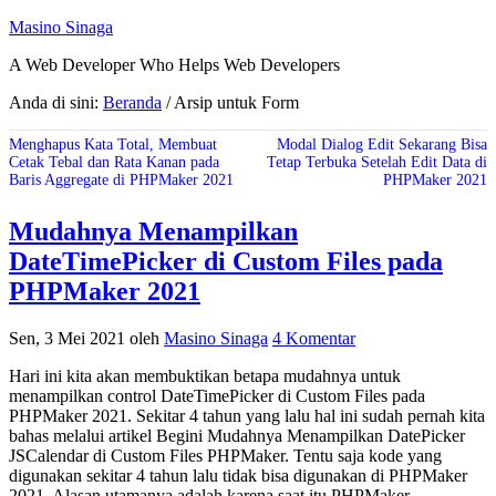
Masino Sinaga
A Web Developer Who Helps Web Developers
Anda di sini:
Beranda
/
Arsip untuk Form
Menghapus Kata Total, Membuat
Modal Dialog Edit Sekarang Bisa
Cetak Tebal dan Rata Kanan pada
Tetap Terbuka Setelah Edit Data di
Baris Aggregate di PHPMaker 2021
PHPMaker 2021
Mudahnya Menampilkan
DateTimePicker di Custom Files pada
PHPMaker 2021
Sen, 3 Mei 2021
oleh
Masino Sinaga
4 Komentar
Hari ini kita akan membuktikan betapa mudahnya untuk
menampilkan control DateTimePicker di Custom Files pada
PHPMaker 2021. Sekitar 4 tahun yang lalu hal ini sudah pernah kita
bahas melalui artikel Begini Mudahnya Menampilkan DatePicker
JSCalendar di Custom Files PHPMaker. Tentu saja kode yang
digunakan sekitar 4 tahun lalu tidak bisa digunakan di PHPMaker
2021. Alasan utamanya adalah karena saat itu PHPMaker