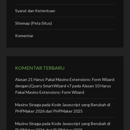
Syarat dan Ketentuan
Sitemap (Peta Situs)
Komentar
KOMENTAR TERBARU
Alasan 21 Harus Pakai Masino Extensions: Form Wizard
dengan jQuery SmartWizard v7
pada
Alasan 10 Harus
Pakai Masino Extensions: Form Wizard
Masino Sinaga
pada
Kode Javascript yang Berubah di
PHPMaker 2026 dari PHPMaker 2025
Masino Sinaga
pada
Kode Javascript yang Berubah di
PHPMaker 2026 dari PHPMaker 2025