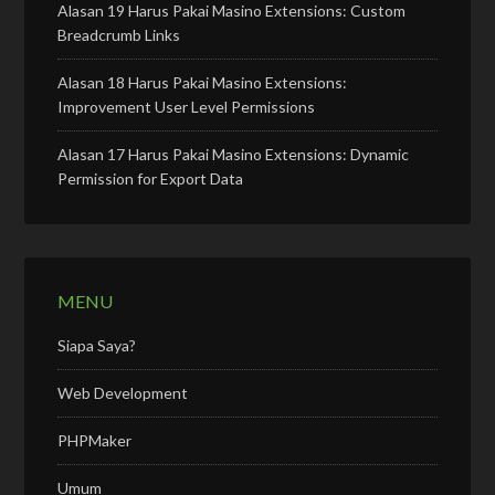
Alasan 19 Harus Pakai Masino Extensions: Custom
Breadcrumb Links
Alasan 18 Harus Pakai Masino Extensions:
Improvement User Level Permissions
Alasan 17 Harus Pakai Masino Extensions: Dynamic
Permission for Export Data
MENU
Siapa Saya?
Web Development
PHPMaker
Umum