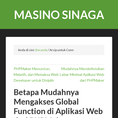
MASINO SINAGA
Anda di sini:
Beranda
/
Arsip untuk Conn
PHPMaker Menuntun,
Mudahnya Mendefinisikan
Melatih, dan Memaksa Web
Lebar Minimal Aplikasi Web
Developer untuk Disiplin
dari PHPMaker
Betapa Mudahnya
Mengakses Global
Function di Aplikasi Web