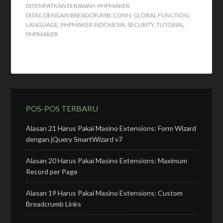
DITEMPATKAN DI BAWAH:
PHPMAKER
DITAG DENGAN:
BREADCRUMB
,
CONN
,
GLOBAL FUNCTION
,
LANGUAGE
,
PHPMAKER INDONESIA
,
SECURITY
,
TUTORIAL
PHPMAKER
POS-POS TERBARU
Alasan 21 Harus Pakai Masino Extensions: Form Wizard
dengan jQuery SmartWizard v7
Alasan 20 Harus Pakai Masino Extensions: Maximum
Record per Page
Alasan 19 Harus Pakai Masino Extensions: Custom
Breadcrumb Links