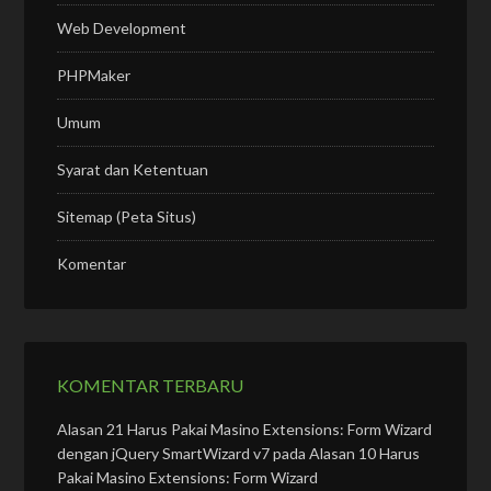
Web Development
PHPMaker
Umum
Syarat dan Ketentuan
Sitemap (Peta Situs)
Komentar
KOMENTAR TERBARU
Alasan 21 Harus Pakai Masino Extensions: Form Wizard
dengan jQuery SmartWizard v7
pada
Alasan 10 Harus
Pakai Masino Extensions: Form Wizard