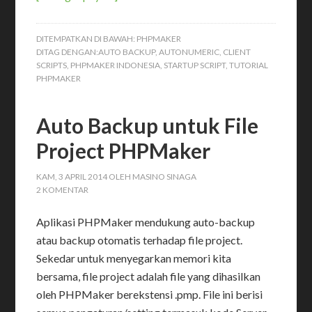
DITEMPATKAN DI BAWAH:
PHPMAKER
DITAG DENGAN:
AUTO BACKUP
,
AUTONUMERIC
,
CLIENT
SCRIPTS
,
PHPMAKER INDONESIA
,
STARTUP SCRIPT
,
TUTORIAL
PHPMAKER
Auto Backup untuk File
Project PHPMaker
KAM, 3 APRIL 2014
OLEH
MASINO SINAGA
2 KOMENTAR
Aplikasi PHPMaker mendukung auto-backup
atau backup otomatis terhadap file project.
Sekedar untuk menyegarkan memori kita
bersama, file project adalah file yang dihasilkan
oleh PHPMaker berekstensi .pmp. File ini berisi