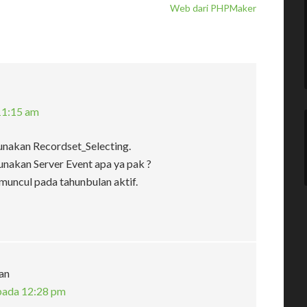
Web dari PHPMaker
11:15 am
unakan Recordset_Selecting.
unakan Server Event apa ya pak ?
 muncul pada tahunbulan aktif.
an
pada 12:28 pm