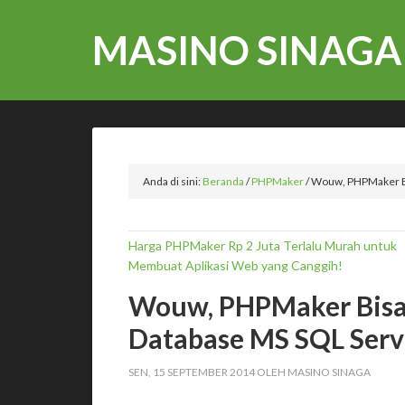
MASINO SINAGA
Anda di sini:
Beranda
/
PHPMaker
/
Wouw, PHPMaker Bi
Harga PHPMaker Rp 2 Juta Terlalu Murah untuk
Membuat Aplikasi Web yang Canggih!
Wouw, PHPMaker Bisa 
Database MS SQL Serv
SEN, 15 SEPTEMBER 2014
OLEH
MASINO SINAGA