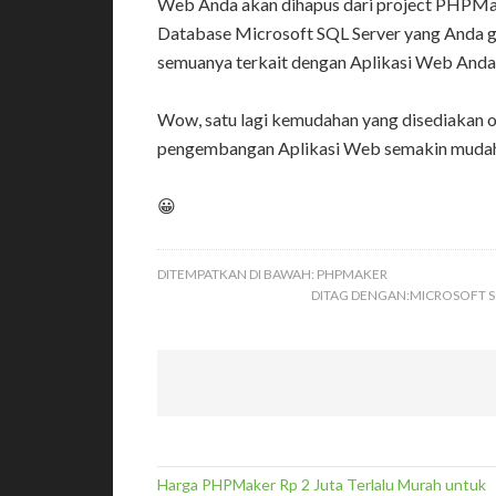
Web Anda akan dihapus dari project PHPMake
Database Microsoft SQL Server yang Anda g
semuanya terkait dengan Aplikasi Web Anda
Wow, satu lagi kemudahan yang disediakan
pengembangan Aplikasi Web semakin muda
😀
DITEMPATKAN DI BAWAH:
PHPMAKER
DITAG DENGAN:
MICROSOFT S
Harga PHPMaker Rp 2 Juta Terlalu Murah untuk