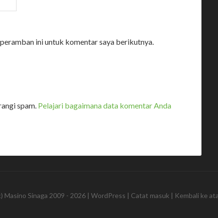
 peramban ini untuk komentar saya berikutnya.
rangi spam.
Pelajari bagaimana data komentar Anda
c)
Masino Sinaga
2009 - 2026 |
WordPress
|
Catat masuk
|
Kembali ke at