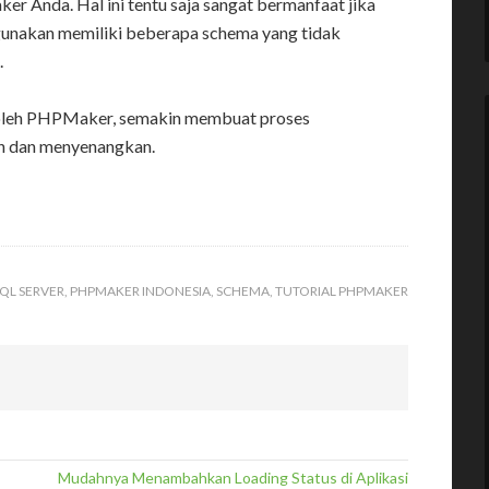
r Anda. Hal ini tentu saja sangat bermanfaat jika
unakan memiliki beberapa schema yang tidak
.
 oleh PHPMaker, semakin membuat proses
h dan menyenangkan.
QL SERVER
,
PHPMAKER INDONESIA
,
SCHEMA
,
TUTORIAL PHPMAKER
Mudahnya Menambahkan Loading Status di Aplikasi