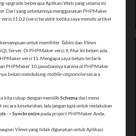
meng-upgrade beberapa Aplikasi Web yang selama ini
rver. Dari yang sebelumnya menggunakan PHPMaker
si 11.0.2 (versi terakhir ketika saya menulis artikel
i kemampuan untuk memfilter
Tables
dan
Views
L Server. Di PHPMaker versi 9, fitur ini belum ada.
i PHPMaker versi 11. Mengapa saya belum tertarik
kan PHPMaker 10, jawabannya karena di PHPMaker
kannya belum mendukung
mobile-responsive
secara
ka kita cukup dengan memilih
Schema
dari menu
secara keseluruhan, lalu jangan lupa untuk melakukan
ols
->
Synchronize
pada project PHPMaker Anda.
aupun
Views
yang tidak digunakan untuk Aplikasi