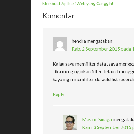
Membuat Aplikasi Web yang Canggih!
Komentar
hendra
mengatakan
Rab, 2 September 2015 pada 
Kalau saya memfilter data , saya mengg
Jika menginginkan filter defauld mengg
Saya ingin memfilter defauld list record
Reply
Masino Sinaga
mengatak
Kam, 3 September 2015 