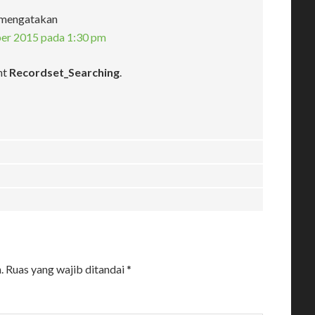
mengatakan
er 2015 pada 1:30 pm
nt
Recordset_Searching
.
.
Ruas yang wajib ditandai
*