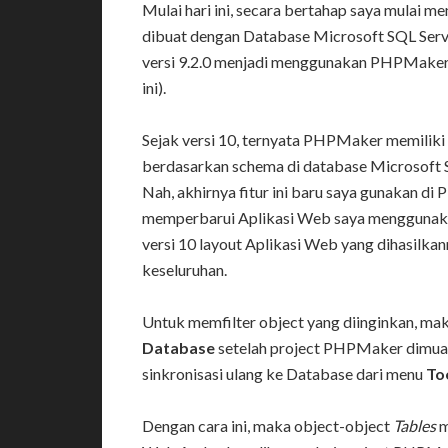
Mulai hari ini, secara bertahap saya mulai 
dibuat dengan Database Microsoft SQL Se
versi 9.2.0 menjadi menggunakan PHPMaker ver
ini).
Sejak versi 10, ternyata PHPMaker memilik
berdasarkan schema di database Microsoft SQ
Nah, akhirnya fitur ini baru saya gunakan d
memperbarui Aplikasi Web saya mengguna
versi 10 layout Aplikasi Web yang dihasil
keseluruhan.
Untuk memfilter object yang diinginkan, ma
Database
setelah project PHPMaker dimuat 
sinkronisasi ulang ke Database dari menu
To
Dengan cara ini, maka object-object
Tables
m