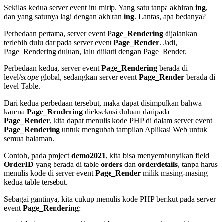
Sekilas kedua server event itu mirip. Yang satu tanpa akhiran
ing
,
dan yang satunya lagi dengan akhiran
ing
. Lantas, apa bedanya?
Perbedaan pertama, server event
Page_Rendering
dijalankan
terlebih dulu daripada server event
Page_Render
. Jadi,
Page_Rendering duluan, lalu diikuti dengan Page_Render.
Perbedaan kedua, server event
Page_Rendering
berada di
level/
scope
global, sedangkan server event
Page_Render
berada di
level Table.
Dari kedua perbedaan tersebut, maka dapat disimpulkan bahwa
karena
Page_Rendering
dieksekusi duluan daripada
Page_Render
, kita dapat menulis kode PHP di dalam server event
Page_Rendering
untuk mengubah tampilan Aplikasi Web untuk
semua halaman.
Contoh, pada project
demo2021
, kita bisa menyembunyikan field
OrderID
yang berada di table
orders
dan
orderdetails
, tanpa harus
menulis kode di server event
Page_Render
milik masing-masing
kedua table tersebut.
Sebagai gantinya, kita cukup menulis kode PHP berikut pada server
event
Page_Rendering
: