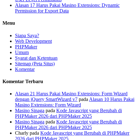
Alasan 17 Harus Pakai Masino Extensions: Dynamic
Permission for Export Data
Menu
Siapa Saya?
Web Development
PHPMaker
Umum
Syarat dan Ketentuan
Sitemap (Peta Situs)
Komentar
Komentar Terbaru
Alasan 21 Harus Pakai Masino Extensions: Form Wizard
dengan jQuery SmartWizard v7
pada
Alasan 10 Harus Pakai
Masino Extensions: Form Wizard
Masino Sinaga
pada
Kode Javascript yang Berubah di
PHPMaker 2026 dari PHPMaker 2025
Masino Sinaga
pada
Kode Javascript yang Berubah di
PHPMaker 2026 dari PHPMaker 2025
Charly
pada
Kode Javascript yang Berubah di PHPMaker
2026 dari PHPMaker 2025