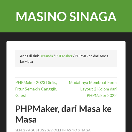
MASINO SINAGA
Anda di sini:
Beranda
/
PHPMaker
/
PHPMaker, dari Masa
ke Masa
PHPMaker 2023 Dirilis,
Mudahnya Membuat Form
Fitur Semakin Canggih,
Layout 2 Kolom dari
Gaes!
PHPMaker 2022
PHPMaker, dari Masa ke
Masa
SEN, 29 AGUSTUS 2022
OLEH
MASINO SINAGA