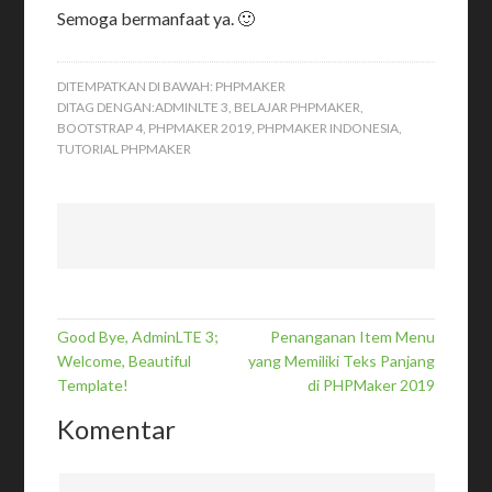
Semoga bermanfaat ya. 🙂
DITEMPATKAN DI BAWAH:
PHPMAKER
DITAG DENGAN:
ADMINLTE 3
,
BELAJAR PHPMAKER
,
BOOTSTRAP 4
,
PHPMAKER 2019
,
PHPMAKER INDONESIA
,
TUTORIAL PHPMAKER
Good Bye, AdminLTE 3;
Penanganan Item Menu
Welcome, Beautiful
yang Memiliki Teks Panjang
Template!
di PHPMaker 2019
Komentar