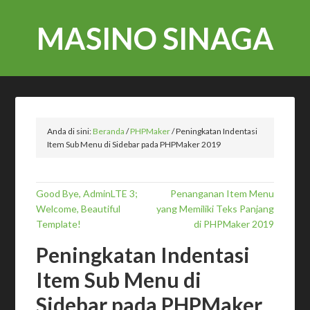
MASINO SINAGA
Anda di sini:
Beranda
/
PHPMaker
/
Peningkatan Indentasi
Item Sub Menu di Sidebar pada PHPMaker 2019
Good Bye, AdminLTE 3;
Penanganan Item Menu
Welcome, Beautiful
yang Memiliki Teks Panjang
Template!
di PHPMaker 2019
Peningkatan Indentasi
Item Sub Menu di
Sidebar pada PHPMaker