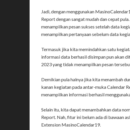
Jadi, dengan menggunakan MasinoCalendar19
Report dengan sangat mudah dan cepat pula. 
menampilkan pesan sukses setelah data kegia
menampilkan pertanyaan sebelum data kegia
Termasuk jika kita memindahkan satu kegiata
informasi data berhasil disimpan pun akan
2023 yang tidak menampilkan pesan tersebu
Demikian pula halnya jika kita menambah dur
kanan kegiatan pada antar-muka Calendar Re
menampilkan informasi berhasil menggunaka
Selain itu, kita dapat menambahkan data n
Report. Nah, fitur ini belum ada di bawaan 
Extension MasinoCalendar19.