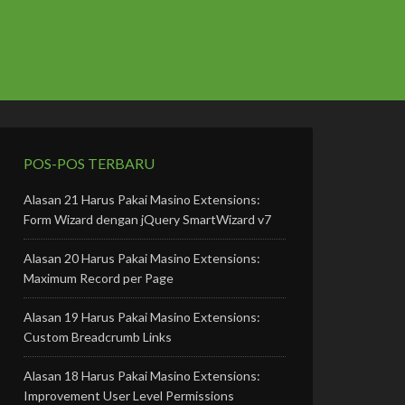
POS-POS TERBARU
Alasan 21 Harus Pakai Masino Extensions:
Form Wizard dengan jQuery SmartWizard v7
Alasan 20 Harus Pakai Masino Extensions:
Maximum Record per Page
Alasan 19 Harus Pakai Masino Extensions:
Custom Breadcrumb Links
Alasan 18 Harus Pakai Masino Extensions:
Improvement User Level Permissions