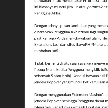
tambahan untuk menjelaskan Error 403 atau 
ini biasanya muncul jika ijin atau
permission
t
Pengguna Akhir.
Dengan adanya pesan tambahan yang menera
diharapkan Pengguna Akhir tidak lagi bingun
pastikan juga Anda men-download ulang file p
Extensions tadi dari situs ILovePHPMaker.com
tambahan tadi.
Tidak berhenti di situ saja, saya juga meny
Popup Menu ketika Pengguna mengklik tuli
sebanyak 5 atau lebih). Kondisi bawaan asl
jendela Popover yang muncul ketika tulisan
Dengan menggunakan Extension MasinoCalend
jendela Popover, sehingga Pengguna dapat me
Menu tadi. Sepertinya ini masih luput dari p