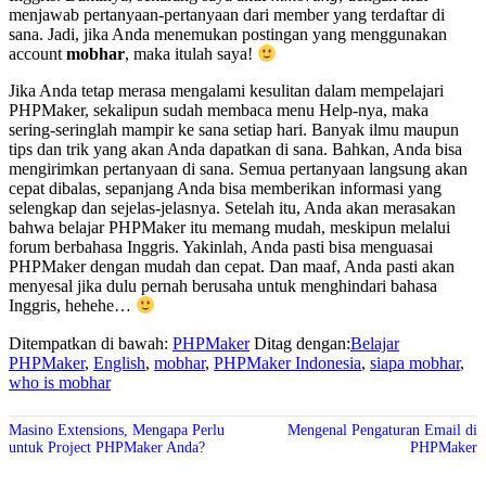
menjawab pertanyaan-pertanyaan dari member yang terdaftar di
sana. Jadi, jika Anda menemukan postingan yang menggunakan
account
mobhar
, maka itulah saya!
Jika Anda tetap merasa mengalami kesulitan dalam mempelajari
PHPMaker, sekalipun sudah membaca menu Help-nya, maka
sering-seringlah mampir ke sana setiap hari. Banyak ilmu maupun
tips dan trik yang akan Anda dapatkan di sana. Bahkan, Anda bisa
mengirimkan pertanyaan di sana. Semua pertanyaan langsung akan
cepat dibalas, sepanjang Anda bisa memberikan informasi yang
selengkap dan sejelas-jelasnya. Setelah itu, Anda akan merasakan
bahwa belajar PHPMaker itu memang mudah, meskipun melalui
forum berbahasa Inggris. Yakinlah, Anda pasti bisa menguasai
PHPMaker dengan mudah dan cepat. Dan maaf, Anda pasti akan
menyesal jika dulu pernah berusaha untuk menghindari bahasa
Inggris, hehehe…
Ditempatkan di bawah:
PHPMaker
Ditag dengan:
Belajar
PHPMaker
,
English
,
mobhar
,
PHPMaker Indonesia
,
siapa mobhar
,
who is mobhar
Masino Extensions, Mengapa Perlu
Mengenal Pengaturan Email di
untuk Project PHPMaker Anda?
PHPMaker