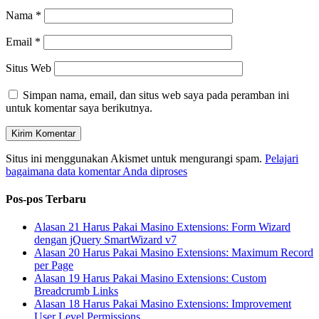
Nama
*
Email
*
Situs Web
Simpan nama, email, dan situs web saya pada peramban ini
untuk komentar saya berikutnya.
Situs ini menggunakan Akismet untuk mengurangi spam.
Pelajari
bagaimana data komentar Anda diproses
Pos-pos Terbaru
Alasan 21 Harus Pakai Masino Extensions: Form Wizard
dengan jQuery SmartWizard v7
Alasan 20 Harus Pakai Masino Extensions: Maximum Record
per Page
Alasan 19 Harus Pakai Masino Extensions: Custom
Breadcrumb Links
Alasan 18 Harus Pakai Masino Extensions: Improvement
User Level Permissions