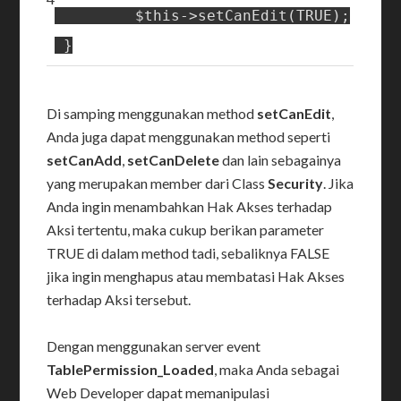
$this
->setCanEdit(TRUE);
}
Di samping menggunakan method
setCanEdit
,
Anda juga dapat menggunakan method seperti
setCanAdd
,
setCanDelete
dan lain sebagainya
yang merupakan member dari Class
Security
. Jika
Anda ingin menambahkan Hak Akses terhadap
Aksi tertentu, maka cukup berikan parameter
TRUE di dalam method tadi, sebaliknya FALSE
jika ingin menghapus atau membatasi Hak Akses
terhadap Aksi tersebut.
Dengan menggunakan server event
TablePermission_Loaded
, maka Anda sebagai
Web Developer dapat memanipulasi