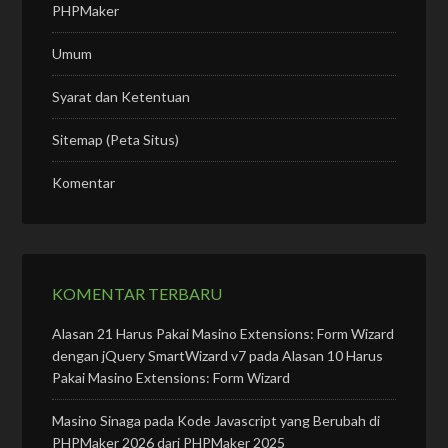
PHPMaker
Umum
Syarat dan Ketentuan
Sitemap (Peta Situs)
Komentar
KOMENTAR TERBARU
Alasan 21 Harus Pakai Masino Extensions: Form Wizard
dengan jQuery SmartWizard v7
pada
Alasan 10 Harus
Pakai Masino Extensions: Form Wizard
Masino Sinaga
pada
Kode Javascript yang Berubah di
PHPMaker 2026 dari PHPMaker 2025