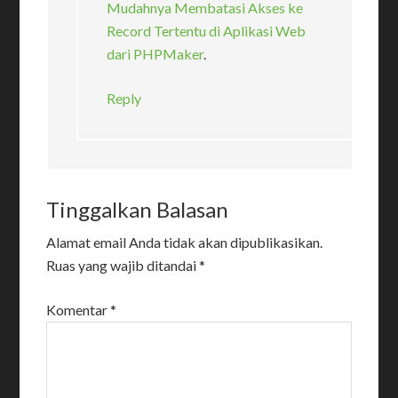
Mudahnya Membatasi Akses ke
Record Tertentu di Aplikasi Web
dari PHPMaker
.
Reply
Tinggalkan Balasan
Alamat email Anda tidak akan dipublikasikan.
Ruas yang wajib ditandai
*
Komentar
*