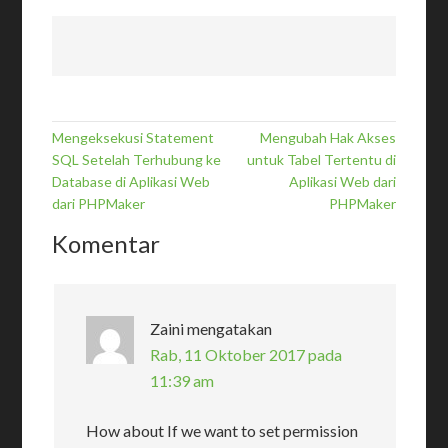
Mengeksekusi Statement
Mengubah Hak Akses
SQL Setelah Terhubung ke
untuk Tabel Tertentu di
Database di Aplikasi Web
Aplikasi Web dari
dari PHPMaker
PHPMaker
Komentar
Zaini
mengatakan
Rab, 11 Oktober 2017 pada
11:39 am
How about If we want to set permission