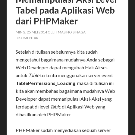
Tabel pada Aplikasi Web
dari PHPMaker
MING, 25 MEI 2014
OLEH
MASINO SINAGA
3 KOMENTAR
Setelah di tulisan sebelumnya kita sudah
mengetahui bagaimana mudahnya Anda sebagai
Web Developer dapat mengubah Hak Akses
untuk
Table
tertentu menggunakan server event
TablePermissions_Loading
, maka di tulisan ini
kita akan membahas bagaimana mudahnya Web
Developer dapat memanipulasi Aksi-Aksi yang
terdapat di level
Table
di Aplikasi Web yang
dihasilkan oleh PHPMaker.
PHPMaker sudah menyediakan sebuah server