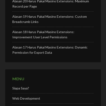
Alasan 20 Harus Pakai Masino Extensions: Maximum
Record per Page
Alasan 19 Harus Pakai Masino Extensions: Custom
Breadcrumb Links
Alasan 18 Harus Pakai Masino Extensions:
Improvement User Level Permissions
Alasan 17 Harus Pakai Masino Extensions: Dynamic
Permission for Export Data
MENU
Siapa Saya?
Web Development