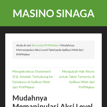
MASINO SINAGA
Anda di sini:
Beranda
/
PHPMaker
/
Mudahnya
Memanipulasi Aksi Level Tabel pada Aplikasi Web dari
PHPMaker
Mengeksekusi Statement
Mengubah Hak Akses
SQL Setelah Terhubung ke
untuk Tabel Tertentu di
Database di Aplikasi Web
Aplikasi Web dari
dari PHPMaker
PHPMaker
Mudahnya
Memanipulasi Aksi Level