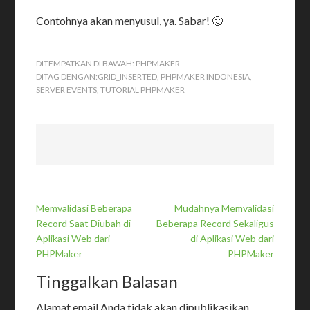
Contohnya akan menyusul, ya. Sabar! 🙂
DITEMPATKAN DI BAWAH:
PHPMAKER
DITAG DENGAN:
GRID_INSERTED
,
PHPMAKER INDONESIA
,
SERVER EVENTS
,
TUTORIAL PHPMAKER
Memvalidasi Beberapa
Mudahnya Memvalidasi
Record Saat Diubah di
Beberapa Record Sekaligus
Aplikasi Web dari
di Aplikasi Web dari
PHPMaker
PHPMaker
Tinggalkan Balasan
Alamat email Anda tidak akan dipublikasikan.