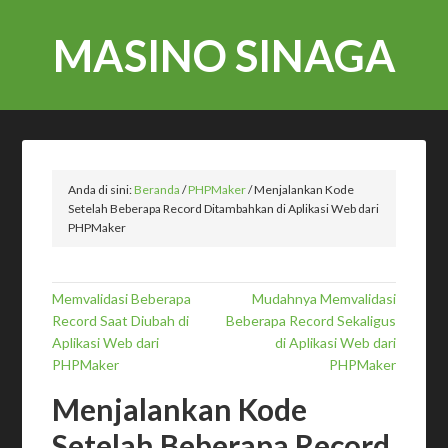
MASINO SINAGA
Anda di sini:
Beranda
/
PHPMaker
/
Menjalankan Kode
Setelah Beberapa Record Ditambahkan di Aplikasi Web dari
PHPMaker
Memvalidasi Beberapa
Mudahnya Memvalidasi
Record Saat Diubah di
Beberapa Record Sekaligus
Aplikasi Web dari
di Aplikasi Web dari
PHPMaker
PHPMaker
Menjalankan Kode
Setelah Beberapa Record