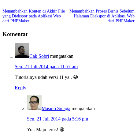
Menambahkan Konten di Akhir File
Menambahkan Proses Bisnis Sebelum
yang Diekspor pada Aplikasi Web
Halaman Diekspor di Aplikasi Web
dari PHPMaker
dari PHPMaker
Komentar
Cak Sobri
mengatakan
Sen, 21 Juli 2014 pada 11:57 am
Tutorialnya udah versi 11 ya.. 😀
Reply
Masino Sinaga
mengatakan
Sen, 21 Juli 2014 pada 5:16 pm
Yoi. Maju terus! 😀