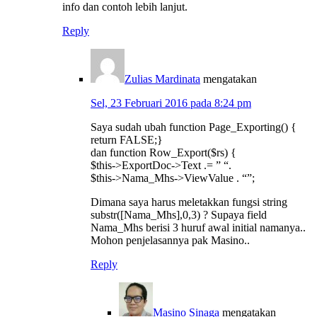
info dan contoh lebih lanjut.
Reply
Zulias Mardinata
mengatakan
Sel, 23 Februari 2016 pada 8:24 pm
Saya sudah ubah function Page_Exporting() {
return FALSE;}
dan function Row_Export($rs) {
$this->ExportDoc->Text .= ” “.
$this->Nama_Mhs->ViewValue . “”;
Dimana saya harus meletakkan fungsi string
substr([Nama_Mhs],0,3) ? Supaya field
Nama_Mhs berisi 3 huruf awal initial namanya..
Mohon penjelasannya pak Masino..
Reply
Masino Sinaga
mengatakan