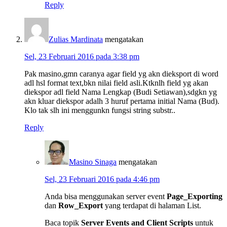
Reply
Zulias Mardinata
mengatakan
Sel, 23 Februari 2016 pada 3:38 pm
Pak masino,gmn caranya agar field yg akn dieksport di word
adl hsl format text,bkn nilai field asli.Ktknlh field yg akan
diekspor adl field Nama Lengkap (Budi Setiawan),sdgkn yg
akn kluar diekspor adalh 3 huruf pertama initial Nama (Bud).
Klo tak slh ini menggunkn fungsi string substr..
Reply
Masino Sinaga
mengatakan
Sel, 23 Februari 2016 pada 4:46 pm
Anda bisa menggunakan server event
Page_Exporting
dan
Row_Export
yang terdapat di halaman List.
Baca topik
Server Events and Client Scripts
untuk