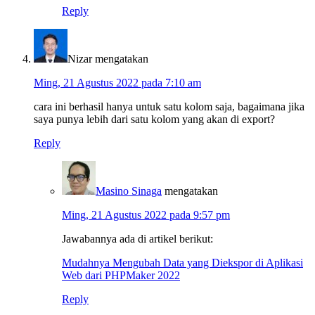
Reply
Nizar
mengatakan
Ming, 21 Agustus 2022 pada 7:10 am
cara ini berhasil hanya untuk satu kolom saja, bagaimana jika
saya punya lebih dari satu kolom yang akan di export?
Reply
Masino Sinaga
mengatakan
Ming, 21 Agustus 2022 pada 9:57 pm
Jawabannya ada di artikel berikut:
Mudahnya Mengubah Data yang Diekspor di Aplikasi
Web dari PHPMaker 2022
Reply