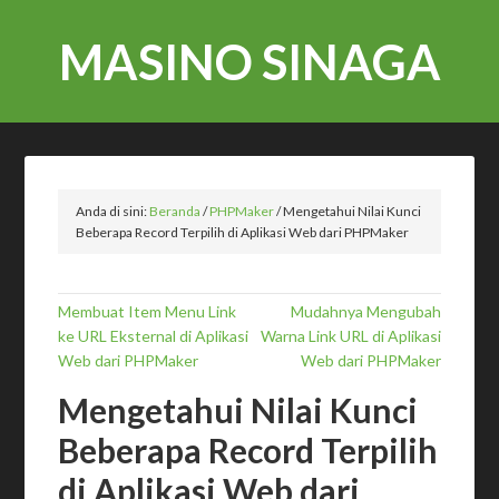
MASINO SINAGA
Anda di sini:
Beranda
/
PHPMaker
/
Mengetahui Nilai Kunci
Beberapa Record Terpilih di Aplikasi Web dari PHPMaker
Membuat Item Menu Link
Mudahnya Mengubah
ke URL Eksternal di Aplikasi
Warna Link URL di Aplikasi
Web dari PHPMaker
Web dari PHPMaker
Mengetahui Nilai Kunci
Beberapa Record Terpilih
di Aplikasi Web dari