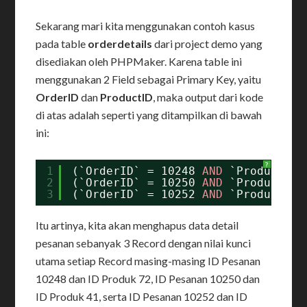
Sekarang mari kita menggunakan contoh kasus
pada table
orderdetails
dari project demo yang
disediakan oleh PHPMaker. Karena table ini
menggunakan 2 Field sebagai Primary Key, yaitu
OrderID
dan
ProductID
, maka output dari kode
di atas adalah seperti yang ditampilkan di bawah
ini:
?
1
(`OrderID` = 10248 
AND
`ProductID`
2
(`OrderID` = 10250 
AND
`ProductID`
3
(`OrderID` = 10252 
AND
`ProductID`
Itu artinya, kita akan menghapus data detail
pesanan sebanyak 3 Record dengan nilai kunci
utama setiap Record masing-masing ID Pesanan
10248 dan ID Produk 72, ID Pesanan 10250 dan
ID Produk 41, serta ID Pesanan 10252 dan ID