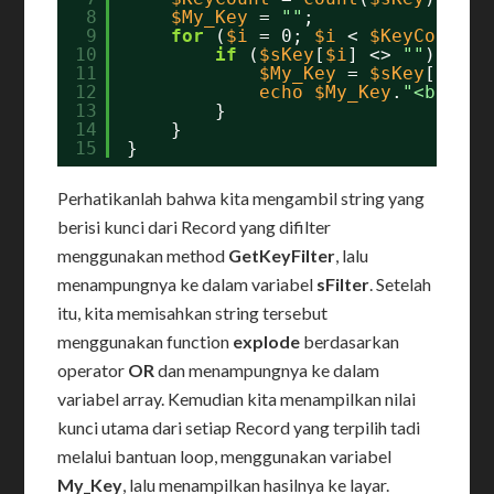
8
$My_Key
= 
""
;
9
for
(
$i
= 0; 
$i
< 
$KeyCount
; 
10
if
(
$sKey
[
$i
] <> 
""
) {
11
$My_Key
= 
$sKey
[
$i
]; 
12
echo
$My_Key
.
"<br>"
;
13
}
14
}
15
}
Perhatikanlah bahwa kita mengambil string yang
berisi kunci dari Record yang difilter
menggunakan method
GetKeyFilter
, lalu
menampungnya ke dalam variabel
sFilter
. Setelah
itu, kita memisahkan string tersebut
menggunakan function
explode
berdasarkan
operator
OR
dan menampungnya ke dalam
variabel array. Kemudian kita menampilkan nilai
kunci utama dari setiap Record yang terpilih tadi
melalui bantuan loop, menggunakan variabel
My_Key
, lalu menampilkan hasilnya ke layar.