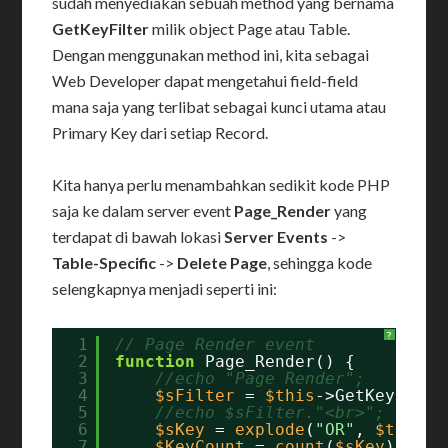
sudah menyediakan sebuah method yang bernama
GetKeyFilter
milik object Page atau Table.
Dengan menggunakan method ini, kita sebagai
Web Developer dapat mengetahui field-field
mana saja yang terlibat sebagai kunci utama atau
Primary Key dari setiap Record.
Kita hanya perlu menambahkan sedikit kode PHP
saja ke dalam server event
Page_Render
yang
terdapat di bawah lokasi
Server Events
->
Table-Specific
->
Delete Page
, sehingga kode
selengkapnya menjadi seperti ini:
?
1
// Page Render event
2
function
Page_Render() {
3
//echo "Page Render";
4
$sFilter
= 
$this
->GetKeyFilte
5
//echo $sFilter."<br>";
6
$sKey
= 
explode
(
"OR"
, 
$this
->
7
$KeyCount
= 
count
(
$sKey
);