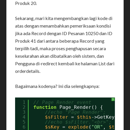
Produk 20.
Sekarang, mari kita mengembangkan lagi kode di
atas dengan menambahkan pemeriksaan kondisi
jika ada Record dengan ID Pesanan 10250 dan ID
Produk 41 dari antara beberapa Record yang
terpilih tadi, maka proses penghapusan secara
keselurahan akan dibatalkan oleh sistem, dan
Pengguna di-redirect kembali ke halaman List dari
orderdetails.
Bagaimana kodenya? Ini dia selengkapnya:
?
1
// Page Render event
2
function
Page_Render() {
3
//echo "Page Render";
4
$sFilter
= 
$this
->GetKeyFilte
5
//echo $sFilter."<br>";
6
$sKey
= 
explode
(
"OR"
, 
$this
->