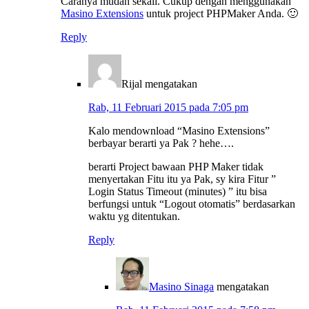
Caranya mudah sekali. Cukup dengan menggunakan
Masino Extensions
untuk project PHPMaker Anda. 🙂
Reply
Rijal
mengatakan
Rab, 11 Februari 2015 pada 7:05 pm
Kalo mendownload “Masino Extensions”
berbayar berarti ya Pak ? hehe….
berarti Project bawaan PHP Maker tidak
menyertakan Fitu itu ya Pak, sy kira Fitur ”
Login Status Timeout (minutes) ” itu bisa
berfungsi untuk “Logout otomatis” berdasarkan
waktu yg ditentukan.
Reply
Masino Sinaga
mengatakan