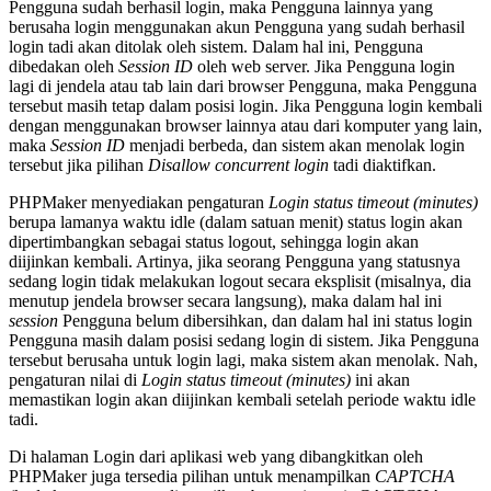
Pengguna sudah berhasil login, maka Pengguna lainnya yang
berusaha login menggunakan akun Pengguna yang sudah berhasil
login tadi akan ditolak oleh sistem. Dalam hal ini, Pengguna
dibedakan oleh
Session ID
oleh web server. Jika Pengguna login
lagi di jendela atau tab lain dari browser Pengguna, maka Pengguna
tersebut masih tetap dalam posisi login. Jika Pengguna login kembali
dengan menggunakan browser lainnya atau dari komputer yang lain,
maka
Session ID
menjadi berbeda, dan sistem akan menolak login
tersebut jika pilihan
Disallow concurrent login
tadi diaktifkan.
PHPMaker menyediakan pengaturan
Login status timeout (minutes)
berupa lamanya waktu idle (dalam satuan menit) status login akan
dipertimbangkan sebagai status logout, sehingga login akan
diijinkan kembali. Artinya, jika seorang Pengguna yang statusnya
sedang login tidak melakukan logout secara eksplisit (misalnya, dia
menutup jendela browser secara langsung), maka dalam hal ini
session
Pengguna belum dibersihkan, dan dalam hal ini status login
Pengguna masih dalam posisi sedang login di sistem. Jika Pengguna
tersebut berusaha untuk login lagi, maka sistem akan menolak. Nah,
pengaturan nilai di
Login status timeout (minutes)
ini akan
memastikan login akan diijinkan kembali setelah periode waktu idle
tadi.
Di halaman Login dari aplikasi web yang dibangkitkan oleh
PHPMaker juga tersedia pilihan untuk menampilkan
CAPTCHA