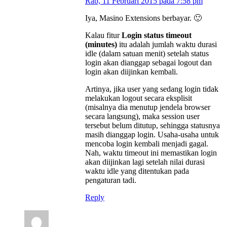
Rab, 11 Februari 2015 pada 7:58 pm
Iya, Masino Extensions berbayar. 🙂
Kalau fitur
Login status timeout
(minutes)
itu adalah jumlah waktu durasi
idle (dalam satuan menit) setelah status
login akan dianggap sebagai logout dan
login akan diijinkan kembali.
Artinya, jika user yang sedang login tidak
melakukan logout secara eksplisit
(misalnya dia menutup jendela browser
secara langsung), maka session user
tersebut belum ditutup, sehingga statusnya
masih dianggap login. Usaha-usaha untuk
mencoba login kembali menjadi gagal.
Nah, waktu timeout ini memastikan login
akan diijinkan lagi setelah nilai durasi
waktu idle yang ditentukan pada
pengaturan tadi.
Reply