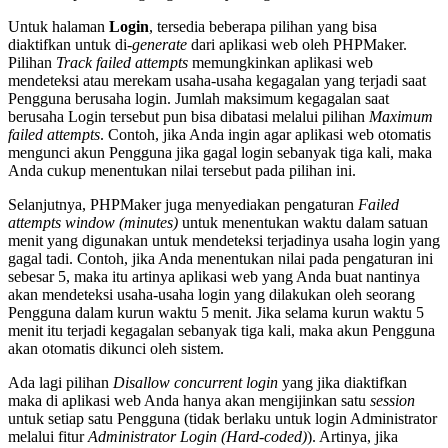
Untuk halaman
Login
, tersedia beberapa pilihan yang bisa
diaktifkan untuk di-
generate
dari aplikasi web oleh PHPMaker.
Pilihan
Track failed attempts
memungkinkan aplikasi web
mendeteksi atau merekam usaha-usaha kegagalan yang terjadi saat
Pengguna berusaha login. Jumlah maksimum kegagalan saat
berusaha Login tersebut pun bisa dibatasi melalui pilihan
Maximum
failed attempts
. Contoh, jika Anda ingin agar aplikasi web otomatis
mengunci akun Pengguna jika gagal login sebanyak tiga kali, maka
Anda cukup menentukan nilai tersebut pada pilihan ini.
Selanjutnya, PHPMaker juga menyediakan pengaturan
Failed
attempts window (minutes)
untuk menentukan waktu dalam satuan
menit yang digunakan untuk mendeteksi terjadinya usaha login yang
gagal tadi. Contoh, jika Anda menentukan nilai pada pengaturan ini
sebesar 5, maka itu artinya aplikasi web yang Anda buat nantinya
akan mendeteksi usaha-usaha login yang dilakukan oleh seorang
Pengguna dalam kurun waktu 5 menit. Jika selama kurun waktu 5
menit itu terjadi kegagalan sebanyak tiga kali, maka akun Pengguna
akan otomatis dikunci oleh sistem.
Ada lagi pilihan
Disallow concurrent login
yang jika diaktifkan
maka di aplikasi web Anda hanya akan mengijinkan satu
session
untuk setiap satu Pengguna (tidak berlaku untuk login Administrator
melalui fitur
Administrator Login (Hard-coded)
). Artinya, jika