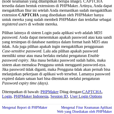
(kode keamanan yang ditampilkan berupa image). CAPTCHA
tersedia dalam bentuk extensions di PHPMaker. Artinya, Anda dapat
mengaktifkan fitur ini setelah Anda memastikan sudah mengaktifkan
extension
CAPTCHA
yang disediakan oleh PHPMaker hanya
untuk mereka yang sudah membeli PHPMaker dan terdaftar sebagai
registered users
di website mereka.
Pilihan lainnya di sistem Login pada aplikasi web adalah
MD5
password
. Anda dapat menentukan apakah password atau kata sandi
yang tersimpan di database nantinya dalam format hash MD5 atau
tidak. Ada juga pilihan apakah ingin mengaktifkan penggunaan
Case-sensitive password
. Lalu ada pilihan apakah password
memiliki umur atau masa berlaku melalui pengaturan
Enable
password expiry
. Jika masa berlaku password sudah habis, maka
sistem akan memaksa Pengguna untuk mengganti password-nya.
Jika password tidak diganti, maka Pengguna tidak akan pernah bisa
melanjutkan pekerjaan di aplikasi web tersebut. Lamanya password
expired dalam satuan hari bisa ditentukan melalui pengaturan
Password expiry time (days)
.
Ditempatkan di bawah:
PHPMaker
Ditag dengan:
CAPTCHA
,
Login
,
PHPMaker Indonesia
,
Session ID
,
User Login Options
Mengenal Report di PHPMaker
Mengenal Fitur Keamanan Aplikasi
Web yang Disediakan oleh PHPMaker