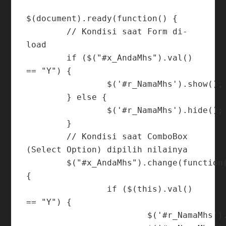
$(document).ready(function() {

	// Kondisi saat Form di-
load

	if ($("#x_AndaMhs").val() 
== "Y") {

		$('#r_NamaMhs').show();

	} else {

		$('#r_NamaMhs').hide();

	}

	// Kondisi saat ComboBox 
(Select Option) dipilih nilainya

	$("#x_AndaMhs").change(function() 
{

		if ($(this).val() 
== "Y") {

			$('#r_NamaMhs').show();
