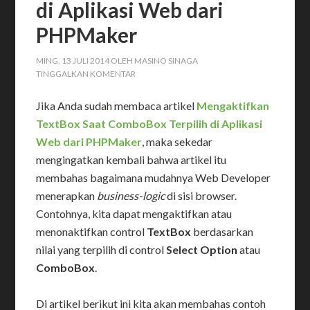
di Aplikasi Web dari
PHPMaker
MING, 13 JULI 2014
OLEH
MASINO SINAGA
TINGGALKAN KOMENTAR
Jika Anda sudah membaca artikel
Mengaktifkan
TextBox Saat ComboBox Terpilih di Aplikasi
Web dari PHPMaker
, maka sekedar
mengingatkan kembali bahwa artikel itu
membahas bagaimana mudahnya Web Developer
menerapkan
business-logic
di sisi browser.
Contohnya, kita dapat mengaktifkan atau
menonaktifkan control
TextBox
berdasarkan
nilai yang terpilih di control
Select Option
atau
ComboBox
.
Di artikel berikut ini kita akan membahas contoh