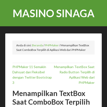
MASINO SINAGA
Anda di sini:
Beranda
/
PHPMaker
/
Menampilkan TextBox
Saat ComboBox Terpilih di Aplikasi Web dari PHPMaker
PHPMaker 11 Semakin
Menampilkan TextBox Saat
Dahsyat dan Fleksibel
Radio Button Terpilih di
dengan Twitter Bootstrap
Aplikasi Web dari
3
PHPMaker
Menampilkan TextBox
Saat ComboBox Terpilih