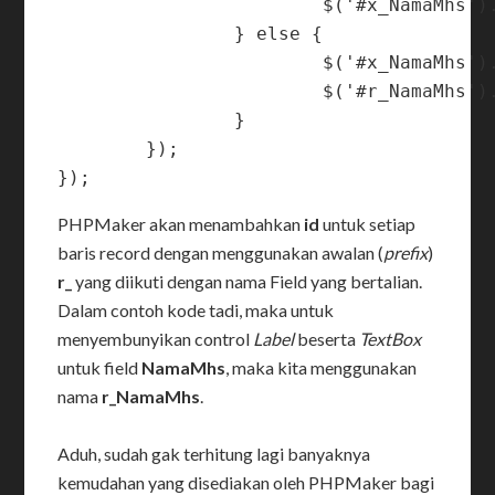
			$('#x_NamaMhs').focus();

		} else {

			$('#x_NamaMhs').val('');

			$('#r_NamaMhs').hide();

		}

	});

PHPMaker akan menambahkan
id
untuk setiap
baris record dengan menggunakan awalan (
prefix
)
r_
yang diikuti dengan nama Field yang bertalian.
Dalam contoh kode tadi, maka untuk
menyembunyikan control
Label
beserta
TextBox
untuk field
NamaMhs
, maka kita menggunakan
nama
r_NamaMhs
.
Aduh, sudah gak terhitung lagi banyaknya
kemudahan yang disediakan oleh PHPMaker bagi