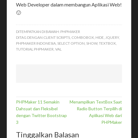
Web Developer dalam membangun Aplikasi Web!
🙂
DITEMPATKAN DI BAWAH:
PHPMAKER
DITAG DENGAN:
CLIENT SCRIPTS
,
COMBOBOX
,
HIDE
,
JQUERY
,
PHPMAKER INDONESIA
,
SELECT OPTION
,
SHOW
,
TEXTBOX
,
TUTORIAL PHPMAKER
,
VAL
PHPMaker 11 Semakin
Menampilkan TextBox Saat
Dahsyat dan Fleksibel
Radio Button Terpilih di
dengan Twitter Bootstrap
Aplikasi Web dari
3
PHPMaker
Tinggalkan Balasan