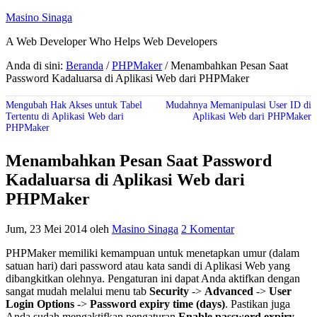
Masino Sinaga
A Web Developer Who Helps Web Developers
Anda di sini:
Beranda
/
PHPMaker
/
Menambahkan Pesan Saat
Password Kadaluarsa di Aplikasi Web dari PHPMaker
Mengubah Hak Akses untuk Tabel
Mudahnya Memanipulasi User ID di
Tertentu di Aplikasi Web dari
Aplikasi Web dari PHPMaker
PHPMaker
Menambahkan Pesan Saat Password
Kadaluarsa di Aplikasi Web dari
PHPMaker
Jum, 23 Mei 2014
oleh
Masino Sinaga
2 Komentar
PHPMaker memiliki kemampuan untuk menetapkan umur (dalam
satuan hari) dari password atau kata sandi di Aplikasi Web yang
dibangkitkan olehnya. Pengaturan ini dapat Anda aktifkan dengan
sangat mudah melalui menu tab
Security
->
Advanced
->
User
Login Options
->
Password expiry time (days)
. Pastikan juga
Anda sudah mengaktifkan pengaturan
Enable password expiry