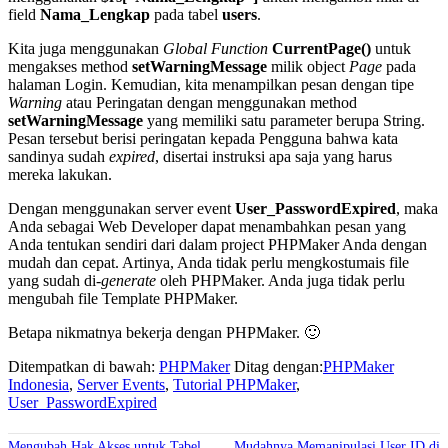
field
Nama_Lengkap
pada tabel
users
.
Kita juga menggunakan
Global Function
CurrentPage()
untuk
mengakses method
setWarningMessage
milik object
Page
pada
halaman Login. Kemudian, kita menampilkan pesan dengan tipe
Warning
atau Peringatan dengan menggunakan method
setWarningMessage
yang memiliki satu parameter berupa String.
Pesan tersebut berisi peringatan kepada Pengguna bahwa kata
sandinya sudah
expired
, disertai instruksi apa saja yang harus
mereka lakukan.
Dengan menggunakan server event
User_PasswordExpired
, maka
Anda sebagai Web Developer dapat menambahkan pesan yang
Anda tentukan sendiri dari dalam project PHPMaker Anda dengan
mudah dan cepat. Artinya, Anda tidak perlu mengkostumais file
yang sudah di-
generate
oleh PHPMaker. Anda juga tidak perlu
mengubah file Template PHPMaker.
Betapa nikmatnya bekerja dengan PHPMaker. 🙂
Ditempatkan di bawah:
PHPMaker
Ditag dengan:
PHPMaker
Indonesia
,
Server Events
,
Tutorial PHPMaker
,
User_PasswordExpired
Mengubah Hak Akses untuk Tabel
Mudahnya Memanipulasi User ID di