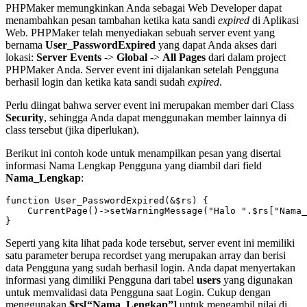
PHPMaker memungkinkan Anda sebagai Web Developer dapat
menambahkan pesan tambahan ketika kata sandi
expired
di Aplikasi
Web. PHPMaker telah menyediakan sebuah server event yang
bernama
User_PasswordExpired
yang dapat Anda akses dari
lokasi:
Server Events
->
Global
->
All Pages
dari dalam project
PHPMaker Anda. Server event ini dijalankan setelah Pengguna
berhasil login dan ketika kata sandi sudah
expired
.
Perlu diingat bahwa server event ini merupakan member dari Class
Security
, sehingga Anda dapat menggunakan member lainnya di
class tersebut (jika diperlukan).
Berikut ini contoh kode untuk menampilkan pesan yang disertai
informasi Nama Lengkap Pengguna yang diambil dari field
Nama_Lengkap
:
function User_PasswordExpired(&$rs) {

    CurrentPage()->setWarningMessage("Halo ".$rs["Nama_
Seperti yang kita lihat pada kode tersebut, server event ini memiliki
satu parameter berupa recordset yang merupakan array dan berisi
data Pengguna yang sudah berhasil login. Anda dapat menyertakan
informasi yang dimiliki Pengguna dari tabel
users
yang digunakan
untuk memvalidasi data Pengguna saat Login. Cukup dengan
menggunakan
$rs[“Nama_Lengkap”]
untuk mengambil nilai di