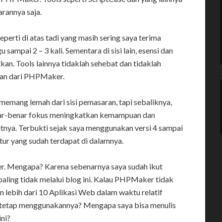
arannya saja.
eperti di atas tadi yang masih sering saya terima
sampai 2 – 3 kali. Sementara di sisi lain, esensi dan
tkan. Tools lainnya tidaklah sehebat dan tidaklah
lan dari PHPMaker.
emang lemah dari sisi pemasaran, tapi sebaliknya,
ar-benar fokus meningkatkan kemampuan dan
ikutnya. Terbukti sejak saya menggunakan versi 4 sampai
fitur yang sudah terdapat di dalamnya.
. Mengapa? Karena sebenarnya saya sudah ikut
ing tidak melalui blog ini. Kalau PHPMaker tidak
 lebih dari 10 Aplikasi Web dalam waktu relatif
h tetap menggunakannya? Mengapa saya bisa menulis
ini?