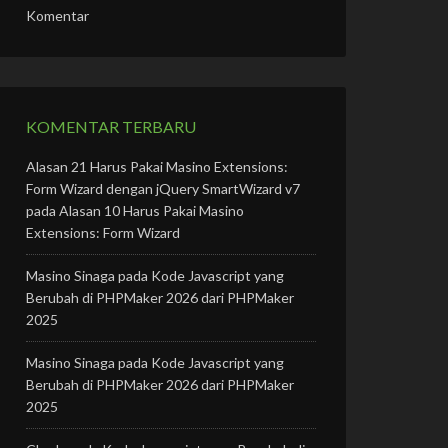
Komentar
KOMENTAR TERBARU
Alasan 21 Harus Pakai Masino Extensions:
Form Wizard dengan jQuery SmartWizard v7
pada
Alasan 10 Harus Pakai Masino
Extensions: Form Wizard
Masino Sinaga
pada
Kode Javascript yang
Berubah di PHPMaker 2026 dari PHPMaker
2025
Masino Sinaga
pada
Kode Javascript yang
Berubah di PHPMaker 2026 dari PHPMaker
2025