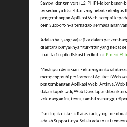
Sampai dengan versi 12, PHPMaker benar-b
tersedianya fitur-fitur yang hebat sekaligu
pengembangan Aplikasi Web, sampai kepada
oleh Support-nya terhadap permasalahan yan
Adalah hal yang wajar jika dalam perkemba
di antara banyaknya fitur-fitur yang hebat se
lihat dari topik diskusi berikut ini:
Parent Fil
Meskipun demikian, kekurangan itu sifatnya s
mempengaruhi performansi Aplikasi Web yan
pengembangan Aplikasi Web. Artinya, Web De
dalam topik tadi, Web Developer diberikan s
kekurangan itu, tentu, sambil menunggu diper
Dari topik diskusi di atas tadi, yang memb
adalah Support-nya. Selalu ada solusi seme