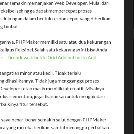
enar semakin memanjakan Web Developer. Mulai dari
s fleksibel sehingga dapat mempercepat proses
 dukungan dalam bentuk respon cepat yang diberikan
g timbul.
ngannya, PHPMaker memiliki satu atau dua kekurangan
kaligus fleksibel. Salah satu kekurangan ini bisa Anda
ter – Dropdown blank in Grid Add but not in Add
.
angatlah minor atau kecil. Tidak terlalu
g dihasilkannya. Tidak juga mengganggu proses
veloper tetap masih memiliki alternatif. Misalnya
olusi sementara, juga disarankan untuk menghindari
baikinya fitur tersebut.
uat saya benar-benar semakin salut dengan PHPMaker
ntara yang mereka berikan, sambil menunggu perbaikan