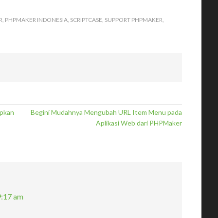
R
,
PHPMAKER INDONESIA
,
SCRIPTCASE
,
SUPPORT PHPMAKER
,
apkan
Begini Mudahnya Mengubah URL Item Menu pada
Aplikasi Web dari PHPMaker
9:17 am