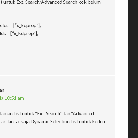
ist untuk Ext. Search/Advanced Search kok belum
ields = [“x_kdprop”];
elds = [“x_kdprop”];
an
da 10:51 am
laman List untuk “Ext. Search” dan “Advanced
car-lancar saja Dynamic Selection List untuk kedua