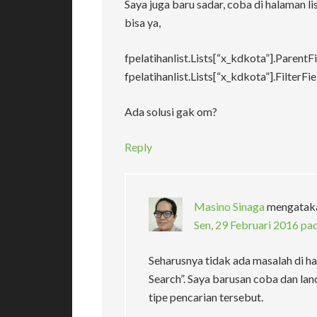
Saya juga baru sadar, coba di halaman l
bisa ya,
fpelatihanlist.Lists[“x_kdkota”].ParentF
fpelatihanlist.Lists[“x_kdkota”].FilterFi
Ada solusi gak om?
Reply
Masino Sinaga
mengatak
Sen, 29 Februari 2016 pa
Seharusnya tidak ada masalah di ha
Search”. Saya barusan coba dan lan
tipe pencarian tersebut.