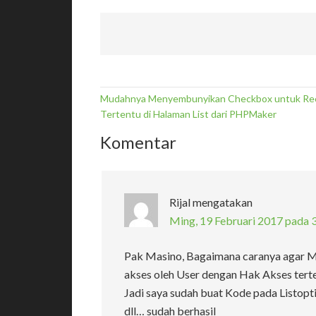
Mudahnya Menyembunyikan Checkbox untuk Re
Tertentu di Halaman List dari PHPMaker
Komentar
Rijal
mengatakan
Ming, 19 Februari 2017 pada 
Pak Masino, Bagaimana caranya agar Mul
akses oleh User dengan Hak Akses terte
Jadi saya sudah buat Kode pada Listop
dll… sudah berhasil