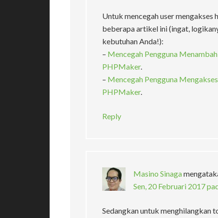
Untuk mencegah user mengakses hal
beberapa artikel ini (ingat, logikan
kebutuhan Anda!):
–
Mencegah Pengguna Menambah Da
PHPMaker
.
–
Mencegah Pengguna Mengakses UR
PHPMaker
.
Reply
Masino Sinaga
mengatak
Sen, 20 Februari 2017 pa
Sedangkan untuk menghilangkan 