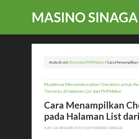
MASINO SINAGA
Anda di sini:
Beranda
/
PHPMaker
/
Cara Menampilkan C
Mudahnya Menyembunyikan Checkbox untuk Re
Tertentu di Halaman List dari PHPMaker
Cara Menampilkan Che
pada Halaman List da
JUM, 16 JANUARI 2015
OLEH
MASINO SINAGA