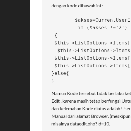
dengan kode dibawah ini :
	$akses=CurrentUserInfo("akses");

	 if ($akses !='2')

 {

 $this->ListOptions->Items["view"]->Body ='';

  $this->ListOptions->Items["edit"]->Body ='';

 $this->ListOptions->Items["copy"]->Body ='';

 $this->ListOptions->Items["delete"]->Body ='';

}else{

Namun Kode tersebut tidak berlaku ket
Edit , karena masih tetap berfungsi Unt
dan kelemahan Kode diatas adalah User
Manual dari alamat Browser. (meskipun 
misalnya dataedit.php?id=10.