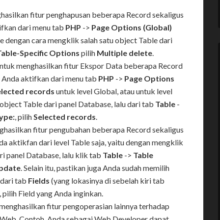
ghasilkan fitur penghapusan beberapa Record sekaligus
tifkan dari menu tab
PHP
->
Page Options (Global)
ble dengan cara mengklik salah satu object Table dari
Table-Specific Options
pilih
Multiple delete
.
 untuk menghasilkan fitur Ekspor Data beberapa Record
sa Anda aktifkan dari menu tab
PHP
->
Page Options
elected records
untuk level Global, atau untuk level
object Table dari panel Database, lalu dari tab
Table
-
ype:
, pilih
Selected records
.
nghasilkan fitur pengubahan beberapa Record sekaligus
nda aktikfan dari level Table saja, yaitu dengan mengklik
ri panel Database, lalu klik tab
Table
->
Table
pdate
. Selain itu, pastikan juga Anda sudah memilih
 dari tab
Fields
(yang lokasinya di sebelah kiri tab
, pilih Field yang Anda inginkan.
 menghasilkan fitur pengoperasian lainnya terhadap
i Web. Contoh, Anda sebagai Web Developer dapat