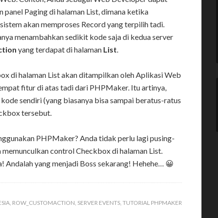
panel Paging di halaman List, dimana ketika
sistem akan memproses Record yang terpilih tadi.
nya menambahkan sedikit kode saja di kedua server
tion
yang terdapat di halaman
List
.
ox di halaman List akan ditampilkan oleh Aplikasi Web
mpat fitur di atas tadi dari PHPMaker. Itu artinya,
 kode sendiri (yang biasanya bisa sampai beratus-ratus
ckbox tersebut.
ggunakan PHPMaker? Anda tidak perlu lagi pusing-
 memunculkan control Checkbox di halaman List.
! Andalah yang menjadi Boss sekarang! Hehehe… 😀
SIA
,
ROW_CUSTOMACTION
,
SERVER EVENTS
,
TUTORIAL PHPMAKER