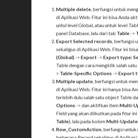
Multiple delete
, berfungsi untuk men
di Aplikasi Web. Fitur ini bisa Anda ak
untul level Global, atau untuk level Ta
panel Database, lalu dari tab
Table
->
Export Selected records
, berfungsi
sekaligus di Aplikasi Web. Fitur ini bi
(Global)
->
Export
->
Export type: S
Table dengan cara mengklik salah satu 
>
Table-Specific Options
->
Export t
Multiple update
, berfungsi untuk me
di Aplikasi Web. Fitur ini hanya bisa A
terlebih dulu salah satu object Table da
Options
-> dan aktifkan item
Multi-U
Field yang akan diikutkan pada fitur ini
Table
), lalu pada kolom
Multi-Update
Row_CustomAction
, berfungsi untuk
beberapa Record sekaligus di Aplikas