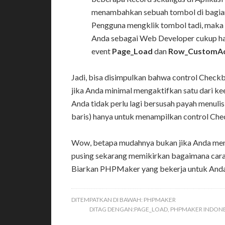
menambahkan sebuah tombol di bagian 
Pengguna mengklik tombol tadi, maka 
Anda sebagai Web Developer cukup ha
event
Page_Load
dan
Row_CustomAc
Jadi, bisa disimpulkan bahwa control Checkb
jika Anda minimal mengaktifkan satu dari kee
Anda tidak perlu lagi bersusah payah menulis
baris) hanya untuk menampilkan control Che
Wow, betapa mudahnya bukan jika Anda men
pusing sekarang memikirkan bagaimana cara
Biarkan PHPMaker yang bekerja untuk Anda
DITEMPATKAN DI BAWAH:
PHPMAKER
DITAG DENGAN:
PAGE_LOAD
,
PHPMAKER INDONE