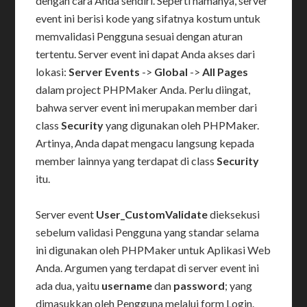
dengan cara Anda sendiri. Seperti namanya, server
event ini berisi kode yang sifatnya kostum untuk
memvalidasi Pengguna sesuai dengan aturan
tertentu. Server event ini dapat Anda akses dari
lokasi:
Server Events
->
Global
->
All Pages
dalam project PHPMaker Anda. Perlu diingat,
bahwa server event ini merupakan member dari
class
Security
yang digunakan oleh PHPMaker.
Artinya, Anda dapat mengacu langsung kepada
member lainnya yang terdapat di class
Security
itu.
Server event
User_CustomValidate
dieksekusi
sebelum validasi Pengguna yang standar selama
ini digunakan oleh PHPMaker untuk Aplikasi Web
Anda. Argumen yang terdapat di server event ini
ada dua, yaitu
username
dan
password
; yang
dimasukkan oleh Pengguna melalui form Login.